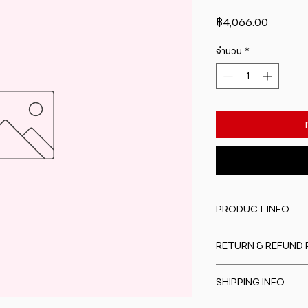
ราคา
฿4,066.00
จำนวน
*
PRODUCT INFO
I'm a product detail
RETURN & REFUND 
information about y
material, care and cl
I�m a Return and Re
great space to writ
SHIPPING INFO
to let your custome
special and how yo
are dissatisfied wit
this item.
I'm a shipping polic