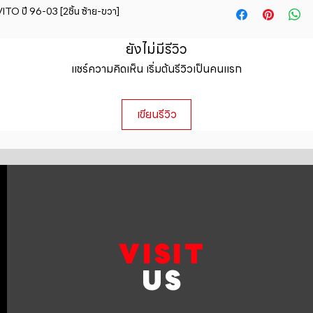
straightforward ref
O ปี 96-03 [2ชิ้น ซ้าย-ขวา]
information about y
way to build trust 
packaging and cost.
they can buy with c
information about yo
ยังไม่มีรีวิว
to build trust and 
แชร์ความคิดเห็น เริ่มต้นรีวิวเป็นคนแรก
can buy from you wi
เขียนรีวิว
VISIT
US