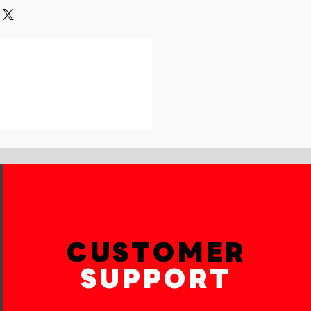
und or exchange policy is a great
our shipping methods,
and reassure your customers that
 Providing straightforward
onfidence.
ur shipping policy is a great way
reassure your customers that they
th confidence.
CUSTOMER
SUPPORT