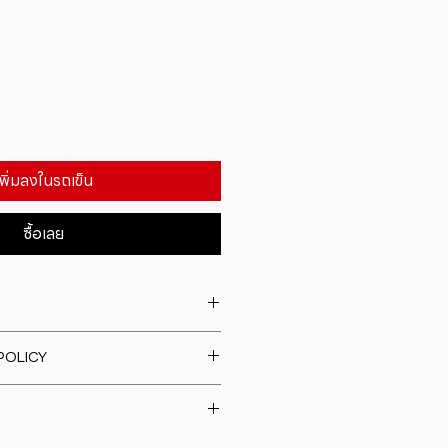
เพิ่มลงในรถเข็น
ซื้อเลย
. I'm a great place to add more
POLICY
our product such as sizing,
eaning instructions. This is also a
fund policy. I�m a great place
e what makes this product
rs know what to do in case they
ur customers can benefit from
h their purchase. Having a
y. I'm a great place to add more