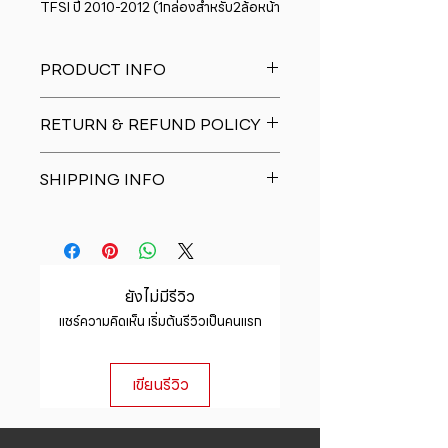
TFSI ปี 2010-2012 (1กล่องสำหรับ2ล้อหน้า
PRODUCT INFO
I'm a product detail. I'm a great
RETURN & REFUND POLICY
place to add more information
about your product such as sizing,
I�m a Return and Refund policy.
material, care and cleaning
SHIPPING INFO
I�m a great place to let your
instructions. This is also a great
customers know what to do in case
space to write what makes this
I'm a shipping policy. I'm a great
they are dissatisfied with their
product special and how your
place to add more information
purchase. Having a straightforward
customers can benefit from this
about your shipping methods,
refund or exchange policy is a
item.
packaging and cost. Providing
great way to build trust and
ยังไม่มีรีวิว
straightforward information about
reassure your customers that they
แชร์ความคิดเห็น เริ่มต้นรีวิวเป็นคนแรก
your shipping policy is a great way
can buy with confidence.
to build trust and reassure your
customers that they can buy from
เขียนรีวิว
you with confidence.