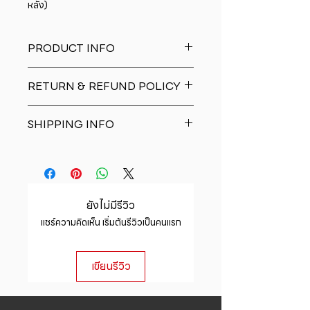
หลัง)
PRODUCT INFO
I'm a product detail. I'm a great
RETURN & REFUND POLICY
place to add more information
about your product such as sizing,
I�m a Return and Refund policy.
material, care and cleaning
SHIPPING INFO
I�m a great place to let your
instructions. This is also a great
customers know what to do in case
space to write what makes this
I'm a shipping policy. I'm a great
they are dissatisfied with their
product special and how your
place to add more information
purchase. Having a straightforward
customers can benefit from this
about your shipping methods,
refund or exchange policy is a
item.
packaging and cost. Providing
great way to build trust and
ยังไม่มีรีวิว
straightforward information about
reassure your customers that they
แชร์ความคิดเห็น เริ่มต้นรีวิวเป็นคนแรก
your shipping policy is a great way
can buy with confidence.
to build trust and reassure your
customers that they can buy from
เขียนรีวิว
you with confidence.