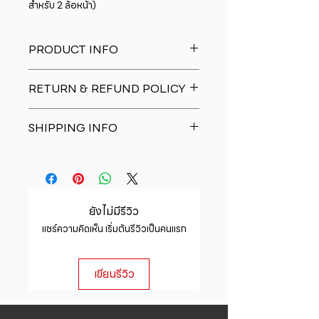
สำหรับ 2 ล้อหน้า)
PRODUCT INFO
I'm a product detail. I'm a great
RETURN & REFUND POLICY
place to add more information
about your product such as sizing,
I�m a Return and Refund policy.
material, care and cleaning
SHIPPING INFO
I�m a great place to let your
instructions. This is also a great
customers know what to do in case
space to write what makes this
I'm a shipping policy. I'm a great
they are dissatisfied with their
product special and how your
place to add more information
purchase. Having a straightforward
customers can benefit from this
about your shipping methods,
refund or exchange policy is a
item.
packaging and cost. Providing
great way to build trust and
ยังไม่มีรีวิว
straightforward information about
reassure your customers that they
แชร์ความคิดเห็น เริ่มต้นรีวิวเป็นคนแรก
your shipping policy is a great way
can buy with confidence.
to build trust and reassure your
customers that they can buy from
เขียนรีวิว
you with confidence.