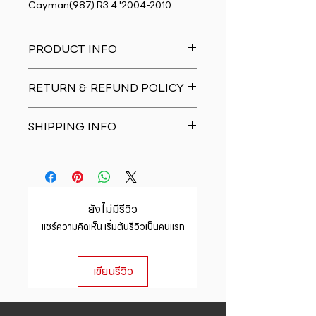
Cayman(987) R3.4 '2004-2010
PRODUCT INFO
I'm a product detail. I'm a great
RETURN & REFUND POLICY
place to add more information
about your product such as sizing,
I�m a Return and Refund policy.
material, care and cleaning
SHIPPING INFO
I�m a great place to let your
instructions. This is also a great
customers know what to do in case
space to write what makes this
I'm a shipping policy. I'm a great
they are dissatisfied with their
product special and how your
place to add more information
purchase. Having a straightforward
customers can benefit from this
about your shipping methods,
refund or exchange policy is a
item.
packaging and cost. Providing
great way to build trust and
ยังไม่มีรีวิว
straightforward information about
reassure your customers that they
แชร์ความคิดเห็น เริ่มต้นรีวิวเป็นคนแรก
your shipping policy is a great way
can buy with confidence.
to build trust and reassure your
customers that they can buy from
เขียนรีวิว
you with confidence.