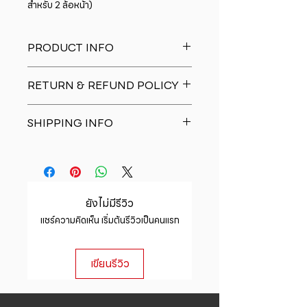
สำหรับ 2 ล้อหน้า)
PRODUCT INFO
I'm a product detail. I'm a great
RETURN & REFUND POLICY
place to add more information
about your product such as sizing,
I�m a Return and Refund policy.
material, care and cleaning
SHIPPING INFO
I�m a great place to let your
instructions. This is also a great
customers know what to do in case
space to write what makes this
I'm a shipping policy. I'm a great
they are dissatisfied with their
product special and how your
place to add more information
purchase. Having a straightforward
customers can benefit from this
about your shipping methods,
refund or exchange policy is a
item.
packaging and cost. Providing
great way to build trust and
ยังไม่มีรีวิว
straightforward information about
reassure your customers that they
แชร์ความคิดเห็น เริ่มต้นรีวิวเป็นคนแรก
your shipping policy is a great way
can buy with confidence.
to build trust and reassure your
customers that they can buy from
เขียนรีวิว
you with confidence.