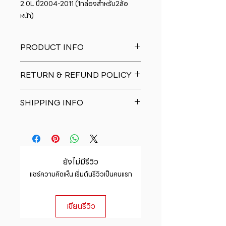
2.0L ปี2004-2011 (1กล่องสำหรับ2ล้อ
หน้า)
PRODUCT INFO
I'm a product detail. I'm a great
RETURN & REFUND POLICY
place to add more information
about your product such as sizing,
I�m a Return and Refund policy.
material, care and cleaning
SHIPPING INFO
I�m a great place to let your
instructions. This is also a great
customers know what to do in case
space to write what makes this
I'm a shipping policy. I'm a great
they are dissatisfied with their
product special and how your
place to add more information
purchase. Having a straightforward
customers can benefit from this
about your shipping methods,
refund or exchange policy is a
item.
packaging and cost. Providing
great way to build trust and
ยังไม่มีรีวิว
straightforward information about
reassure your customers that they
แชร์ความคิดเห็น เริ่มต้นรีวิวเป็นคนแรก
your shipping policy is a great way
can buy with confidence.
to build trust and reassure your
customers that they can buy from
เขียนรีวิว
you with confidence.