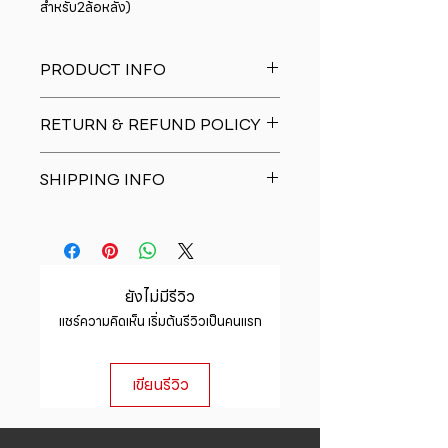
สำหรับ2ล้อหลัง)
PRODUCT INFO
I'm a product detail. I'm a great
RETURN & REFUND POLICY
place to add more information
about your product such as sizing,
I�m a Return and Refund policy.
material, care and cleaning
SHIPPING INFO
I�m a great place to let your
instructions. This is also a great
customers know what to do in case
space to write what makes this
I'm a shipping policy. I'm a great
they are dissatisfied with their
product special and how your
place to add more information
purchase. Having a straightforward
customers can benefit from this
about your shipping methods,
refund or exchange policy is a
item.
packaging and cost. Providing
great way to build trust and
ยังไม่มีรีวิว
straightforward information about
reassure your customers that they
แชร์ความคิดเห็น เริ่มต้นรีวิวเป็นคนแรก
your shipping policy is a great way
can buy with confidence.
to build trust and reassure your
customers that they can buy from
เขียนรีวิว
you with confidence.