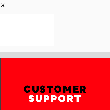
und or exchange policy is a great
our shipping methods,
and reassure your customers that
 Providing straightforward
onfidence.
ur shipping policy is a great way
reassure your customers that they
th confidence.
CUSTOMER
SUPPORT