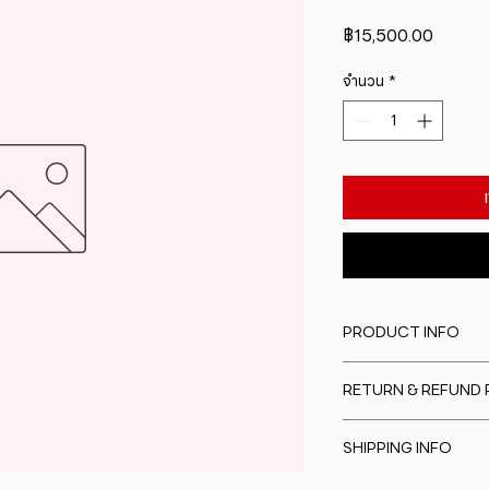
ราคา
฿15,500.00
จำนวน
*
PRODUCT INFO
I'm a product detail
RETURN & REFUND 
information about y
material, care and cl
I�m a Return and Re
great space to writ
SHIPPING INFO
to let your custome
special and how yo
are dissatisfied wit
this item.
I'm a shipping polic