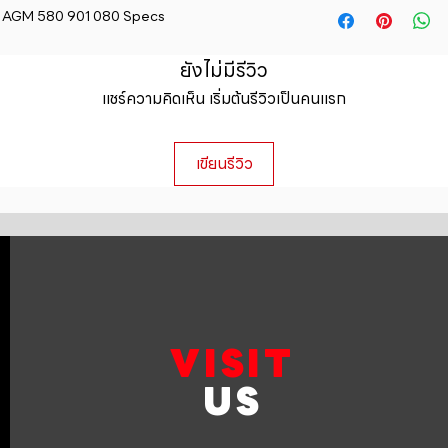
straightforward ref
mic AGM 580 901 080 Specs
information about y
way to build trust 
packaging and cost.
they can buy with c
information about yo
ยังไม่มีรีวิว
to build trust and 
แชร์ความคิดเห็น เริ่มต้นรีวิวเป็นคนแรก
can buy from you wi
เขียนรีวิว
VISIT
US