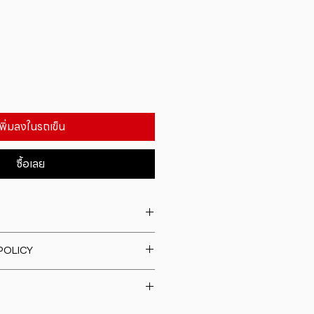
เพิ่มลงในรถเข็น
ซื้อเลย
. I'm a great place to add more
POLICY
our product such as sizing,
eaning instructions. This is also a
fund policy. I�m a great place
e what makes this product
rs know what to do in case they
ur customers can benefit from
h their purchase. Having a
y. I'm a great place to add more