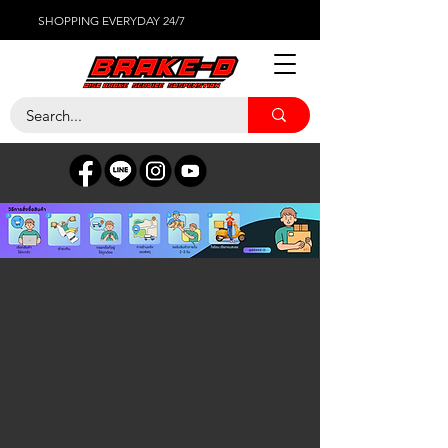
SHOPPING EVERYDAY 24/7
V70
ร้านค้า
/
ผ้าเบรค
/
VOLVO
/
V70
ค้นหาสินค้า
บัญชีของฉัน
ติดตามใบสั่งซื้อ
รายการโปรด
ถุงตะกร้า
Display prices in:
THB