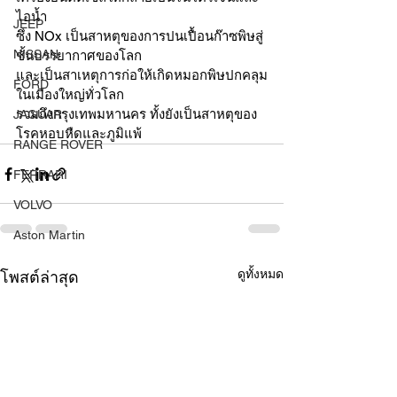
ไอน้ำ
JEEP
ซึ่ง NOx เป็นสาหตุของการปนเปื้อนก๊าซพิษสู่
NISSAN
ชั้นบรรยากาศของโลก
และเป็นสาเหตุการก่อให้เกิดหมอกพิษปกคลุม
FORD
ในเมืองใหญ่ทั่วโลก
รวมถึงกรุงเทพมหานคร ทั้งยังเป็นสาหตุของ
JAGUAR
โรคหอบหืดและภูมิแพ้
RANGE ROVER
FERRARI
VOLVO
Aston Martin
ดูทั้งหมด
โพสต์ล่าสุด