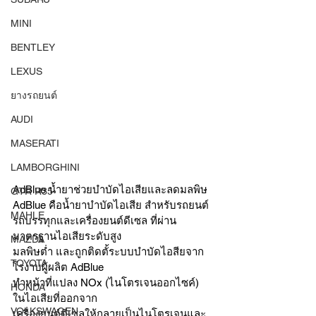
MINI
BENTLEY
LEXUS
ยางรถยนต์
AUDI
MASERATI
LAMBORGHINI
AdBlue น้ำยาช่วยบำบัดไอเสียและลดมลพิษ 
GTR R35
AdBlue คือน้ำยาบำบัดไอเสีย สำหรับรถยนต์
MAHLE
รถบรรทุกและเครื่องยนต์ดีเซล ที่ผ่าน
มาตรฐานไอเสียระดับสูง
MAZDA
มลพิษต่ำ และถูกติดตั้ระบบบำบัดไอสียจาก
TOYOTA
โรงาบผู้ผลิต AdBlue
ทำหน้าที่แปลง NOx (ไนโตรเจนออกไซค์) 
HONDA
ในไอเสียที่ออกจาก
VOLKSWAGEN
เครื่องยนต์ดีเซลให้กลายเป็นไนโตรเจนและ