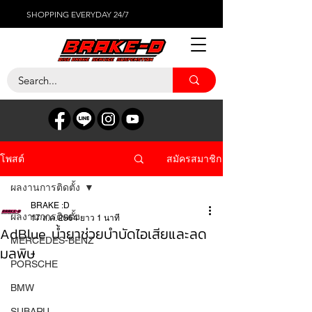
SHOPPING EVERYDAY 24/7
สมัครสมาชิก
โพสต์
ผลงานการติดตั้ง
BRAKE :D
ผลงานการติดตั้ง
17 ส.ค. 2564
ยาว 1 นาที
AdBlue น้ำยาช่วยบำบัดไอเสียและลด
MERCEDES-BENZ
มลพิษ
PORSCHE
BMW
SUBARU