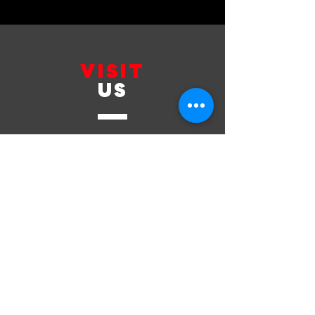
VISIT
US
วันเวลาเปิดทำการ
จันทร์-เสาร์ เวลา
09.00 - 18.00
น.
ปิดทุกวันอาทิตย์
Working Hours
Mon-Sat
09.00 - 18.00
Sunday Close
CUSTOMER