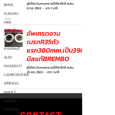
ยูโรโซน Eurozone ออโต้พาร์ทส์ Autoparts
BMW
8 ก.ย. 2563
ยาว 1 นาที
SUBARU
MINI
BENTLEY
อัพเกรดจาน
เบรกR35ตัว
LEXUS
แรก380mm.เป็น390
ยางรถยนต์
มิลแท้BREMBO
AUDI
MASERATI
ยูโรโซน Eurozone ออโต้พาร์ทส์ Autoparts
29 ส.ค. 2563
ยาว 1 นาที
LAMBORGHINI
GTR R35
MAHLE
MAZDA
TOYOTA
CONTACT