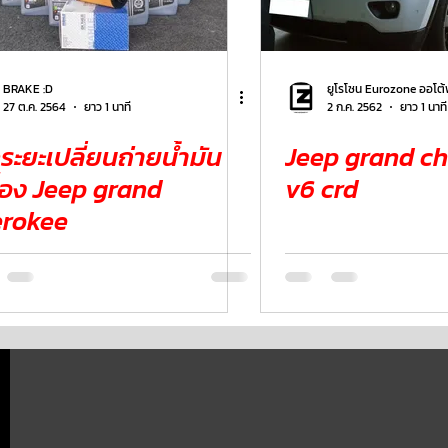
ER
FERRARI
VOLVO
BRAKE :D
ยูโรโซน Eurozone ออโต้
27 ต.ค. 2564
ยาว 1 นาที
2 ก.ค. 2562
ยาว 1 นาที
คระยะเปลี่ยนถ่ายน้ำมัน
Jeep grand ch
eep grand
v6 crd
erokee