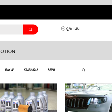
ดูคะแนน
OTION
ล็อกอิ
BMW
SUBARU
MINI
MASERATI
LAMBORGHINI
HONDA
VOLKSWAGEN
JEEP