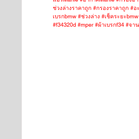
ช่วงล่างราคาถูก
#กรองราคาถูก
#อะ
เบรกbmw
#ช่วงล่าง
#เช็คระยะbmw
#f34320d
#mper
#ผ้าเบรกf34
#จาน