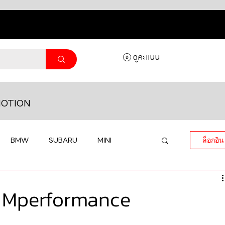
ดูคะแนน
OTION
BMW
SUBARU
MINI
ล็อกอิน
MASERATI
LAMBORGHINI
 Mperformance
HONDA
VOLKSWAGEN
JEEP