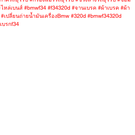
ไหล่เบนส์
#bmwf34
#f34320d
#จานเบรค
#ผ้าเบรค
#ผ้า
#เปลี่ยนถ่ายน้ำมันเครื่องBmw
#320d
#bmwf34320d
เบรกf34