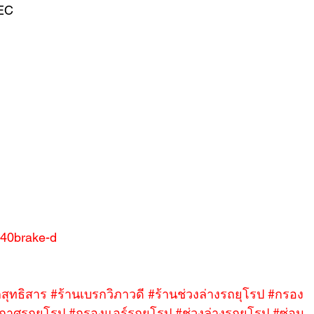
EC 
VER
FERRARI
VOLVO
/%40brake-d
สุทธิสาร
#ร้านเบรกวิภาวดี
#ร้านช่วงล่างรถยุโรป
#กรอง
กาศรถยุโรป
#กรองแอร์รถยุโรป
#ช่วงล่างรถยุโรป
#ซ่อม