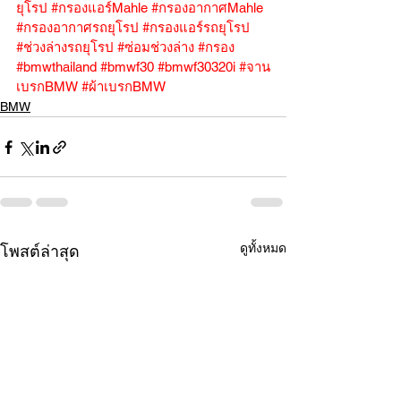
ยุโรป
#กรองแอร์Mahle
#กรองอากาศMahle
#กรองอากาศรถยุโรป
#กรองแอร์รถยุโรป
#ช่วงล่างรถยุโรป
#ซ่อมช่วงล่าง
#กรอง
#bmwthailand
#bmwf30
#bmwf30320i
#จาน
เบรกBMW
#ผ้าเบรกBMW
BMW
ดูทั้งหมด
โพสต์ล่าสุด