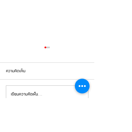
ความคิดเห็น
เขียนความคิดเห็น…
BMW G30 520d เข้ารับการ
BMW X5 เข้ารับกา
เปลี่ยนถ่ายน้ำมัน
จานเบรกหน้า ผ้าเ
เครื่องVOLTRONIC 5W40
brembo ถ่ายน้ำมัน
และไส้กรองต่างๆ
และไส้กรองต่างๆ