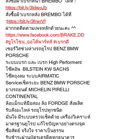
สั่งซื้อผ้าเบรกหน้า BREMBO  ได้ที่ : 
https://bit.ly/3IdwoJb
สั่งซื้อผ้าเบรกหลัง BREMBO ได้ที่ 
:
https://bit.ly/3frwrVf
ฝากกดติดตามเพจหลักด้วยนะคะ ^^
https://www.facebook.com/BRAKE.DD
#ยูโรโซน_ออโต้พาร์ทส์
#เบรกดี
เซอร์วิสช่วงล่างรถยุโรป BENZ BMW 
PORSCHE
ระบบเบรก และ เบรก High Performent
โช๊คอัพ  BILSTEIN KW SACHS
โช๊คถุงลม ระบบAIRMATIC
Serviceเช็คระยะ BENZ BMW PORSCHE
ยางรถยนต์ MICHELIN PIRELLI 
CONTINENTAL
ล้อแม็กแท้มือสอง ล้อ FORDGE สั่งผลิต
รับสั่งอะไหล่ รถยุโรปทุกชนิด
มั่นใจ มีระบบตรวจเช็คด้วย เครื่องวิเคราะห์ 
มาตรฐานยุโรป แก้ไขปัญหาอย่างตรงจุด 
ซื่อสัตย์ จริงใจ ราคาเป็นธรรม
รับชำระผ่านบัตรเครดิตทุกธนาคาร 