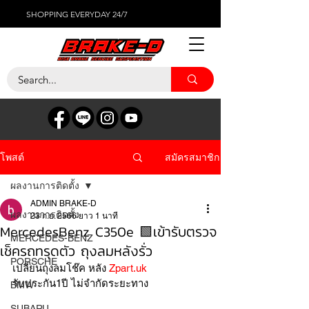
SHOPPING EVERYDAY 24/7
สมัครสมาชิก
โพสต์
ผลงานการติดตั้ง
ADMIN BRAKE-D
ผลงานการติดตั้ง
23 ก.ย. 2566
ยาว 1 นาที
MercedesBenz C350e 🟩เข้ารับตรวจ
MERCEDES-BENZ
เช็ครถทรุดตัว ถุงลมหลังรั่ว
PORSCHE
เปลี่ยนถุงลมโช๊ค หลัง 
Zpart.uk
รับประกัน1ปี ไม่จำกัดระยะทาง
BMW
SUBARU