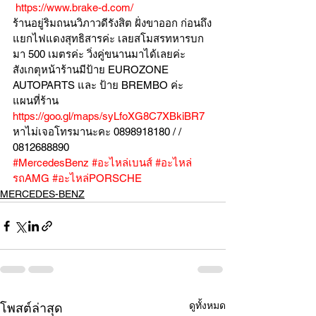
https://www.brake-d.com/
ร้านอยู่ริมถนนวิภาวดีรังสิต ฝั่งขาออก ก่อนถึง
แยกไฟแดงสุทธิสารค่ะ เลยสโมสรทหารบก
มา 500 เมตรค่ะ วิ่งคู่ขนานมาได้เลยค่ะ
สังเกตุหน้าร้านมีป้าย EUROZONE 
AUTOPARTS และ ป้าย BREMBO ค่ะ
แผนที่ร้าน 
https://goo.gl/maps/syLfoXG8C7XBkiBR7
หาไม่เจอโทรมานะคะ 0898918180 / /  
0812688890
#MercedesBenz
#อะไหล่เบนส์
#อะไหล่
รถAMG
#อะไหล่PORSCHE
MERCEDES-BENZ
ดูทั้งหมด
โพสต์ล่าสุด