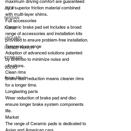
maximum driving comfort are guaranteed 
by a superior friction material combined 
JEEP
with multi-layer shims.
NISSAN
Full accessories
Ceramic brake pad set includes a broad 
FORD
range of accessories and installation kits 
JAGUAR
provided to ensure problem-free installation.
Temperature range
RANGE ROVER
Adoption of advanced solutions patented 
FERRARI
by Brembo to minimize noise and 
vibrations.
VOLVO
Clean rims
Aston Martin
Brake dust reduction means cleaner rims 
for a longer time.
Longlasting parts
Wear reduction of brake pad and disc 
ensure longer brake system components 
life.
Market
The range of Ceramic pads is dedicated to 
Asian and American cars.