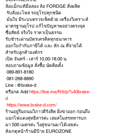
ล้อแม็กแท้มือสอง ล้อ FORDGE สั่งผลิต
 รับสั่งอะไหล่ รถยุโรปทุกชนิด
 มั่นใจ มีระบบตรวจเช็คด้วย เครื่องวิเคราะห์ 
มาตรฐานยุโรป แก้ไขปัญหาwอย่างตรงจุด 
ซื่อสัตย์ จริงใจ ราคาเป็นธรรม
รับชำระผ่านบัตรเครดิตทุกธนาคาร 
ออกใบกำกับภาษีได้ และ หัก ณ ที่จ่ายได้
สำหรับลูกค้าองค์กร 
เปิด จันทร์ - เสาร์ 10.00-18.00 น
สอบถามข้อมูล สั่งซื้อ นัดติดตั้ง
 089-891-8180 
 081-268-8890
Line : @brake-d
หรือกด Add 
https://line.me/R/ti/p/%40brake-
d
https://www.brake-d.com/
ร้านอยู่ริมถนนวิภาวดีรังสิต ฝั่งขาออก ก่อนถึง
แยกไฟแดงสุทธิสารค่ะ เลยสโมสรทหารบก
มา 500 เมตรค่ะ วิ่งคู่ขนานมาได้เลยค่ะ
สังเกตุหน้าร้านมีป้าย EUROZONE 