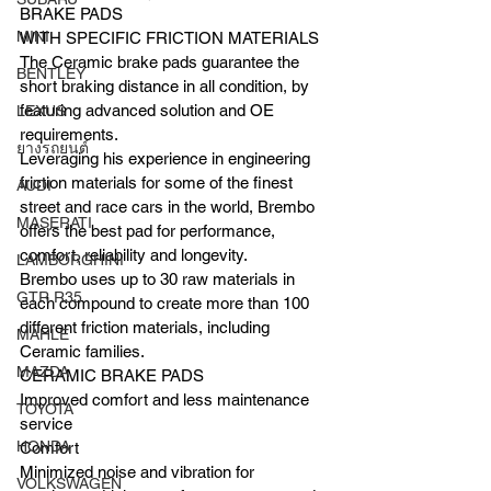
BRAKE PADS
MINI
WITH SPECIFIC FRICTION MATERIALS
The Ceramic brake pads guarantee the 
BENTLEY
short braking distance in all condition, by 
featuring advanced solution and OE 
LEXUS
requirements.
ยางรถยนต์
Leveraging his experience in engineering 
friction materials for some of the finest 
AUDI
street and race cars in the world, Brembo 
MASERATI
offers the best pad for performance, 
comfort, reliability and longevity.
LAMBORGHINI
Brembo uses up to 30 raw materials in 
GTR R35
each compound to create more than 100 
different friction materials, including 
MAHLE
Ceramic families.
MAZDA
CERAMIC BRAKE PADS
Improved comfort and less maintenance 
TOYOTA
service
HONDA
Comfort
Minimized noise and vibration for 
VOLKSWAGEN