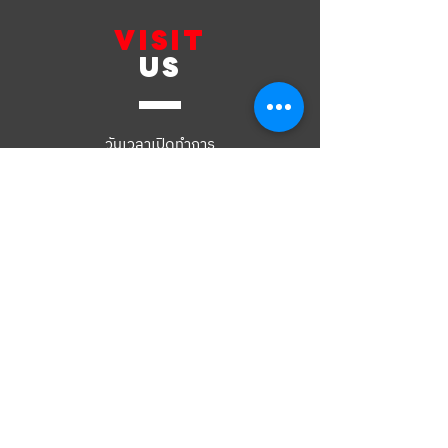
VISIT
US
วันเวลาเปิดทำการ
จันทร์-เสาร์ เวลา
09.00 - 18.00
น.
ปิดทุกวันอาทิตย์
Working Hours
Mon-Sat
09.00 - 18.00
Sunday Close
CUSTOMER
SUPPORT