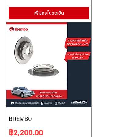
เพิ่มลงในรถเข็น
BREMBO
ราคา
฿2,200.00