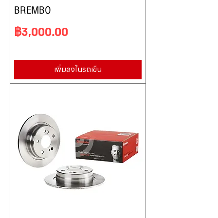
BREMBO
ราคา
฿3,000.00
เพิ่มลงในรถเข็น