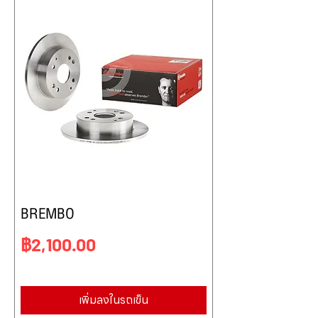
BREMBO
ราคา
฿2,100.00
เพิ่มลงในรถเข็น