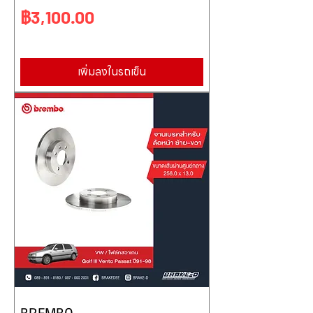
ราคา
฿3,100.00
เพิ่มลงในรถเข็น