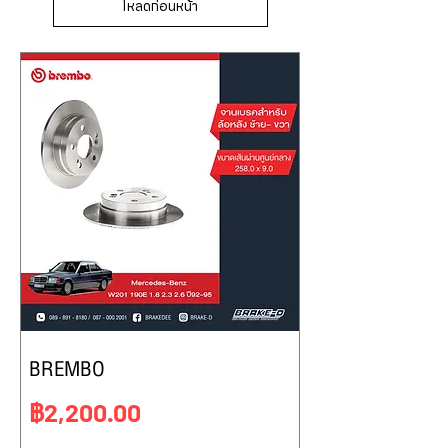
โหลดก่อนหน้า
BREMBO
ราคา
฿2,200.00