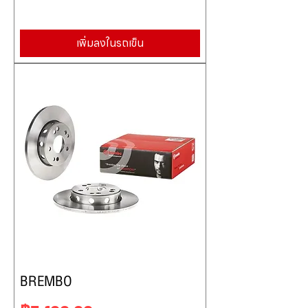
เพิ่มลงในรถเข็น
BREMBO