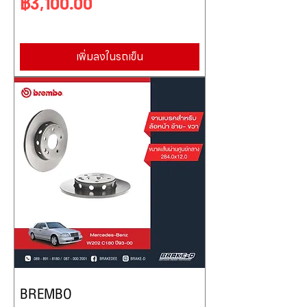
ราคา
฿3,100.00
เพิ่มลงในรถเข็น
BREMBO