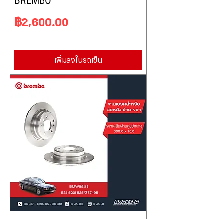
BREMBO
ราคา
฿2,600.00
เพิ่มลงในรถเข็น