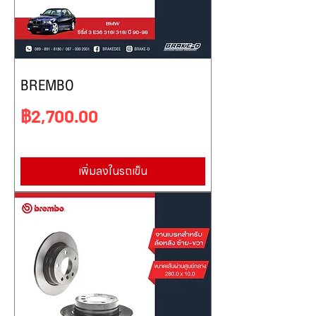
BREMBO
ราคา
฿2,700.00
เพิ่มลงในรถเข็น