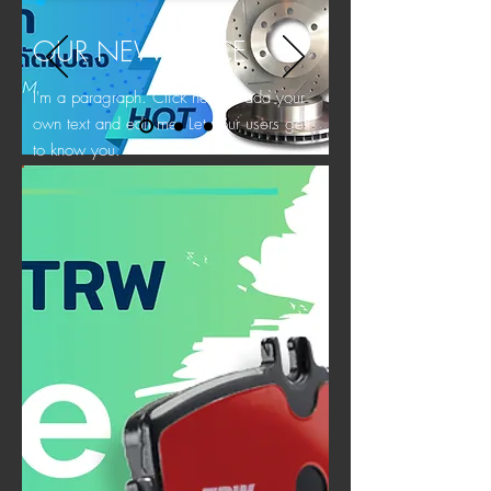
OUR NEW PLACE
I'm a paragraph. Click here to add your
own text and edit me. Let your users get
to know you.