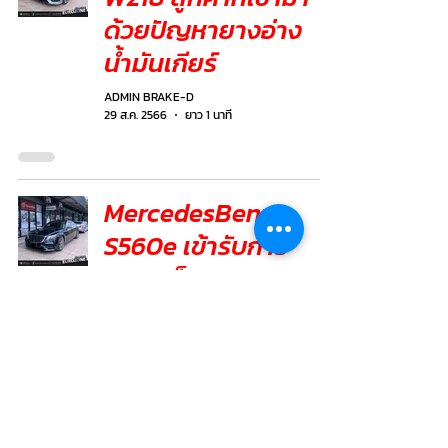
ด้วยปัญหายางอ่าง
น้ำมันเกียร์
ADMIN BRAKE-D
29 ส.ค. 2566
ยาว 1 นาที
MercedesBenz
S560e เข้ารับการ
ตรวจเช็คระบบเบรก
เปลี่ยนผ้าเบรก
แท้BREMBO จาน
เบรก
แท้MercedesBenz
ADMIN BRAKE-D