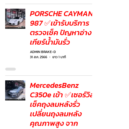
PORSCHE CAYMAN
987 ✅เข้ารับบริการ
ตรวจเช็ค ปัญหาอ่าง
เกียร์น้ำมันรั่ว
ADMIN BRAKE-D
31 ส.ค. 2566
ยาว 1 นาที
MercedesBenz
C350e เข้า ✅เซอร์วิส
เช็คถุงลมหลังรั่ว
เปลี่ยนถุงลมหลัง
คุณภาพสูง จาก