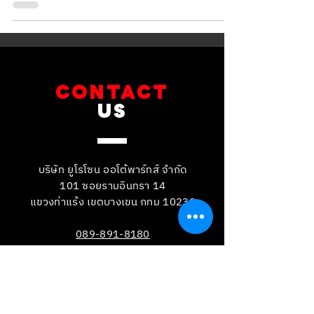
CONTACT
US
บริษัท ยูโรโซน ออโต้พาร์ทส์ จำกัด
101 ซอยรามอินทรา 14
แขวงท่าแร้ง เขตบางเขน กทม 10230
089-891-8180
081-268-8890
087-000-2001
LINE OA : @BRAKE-D