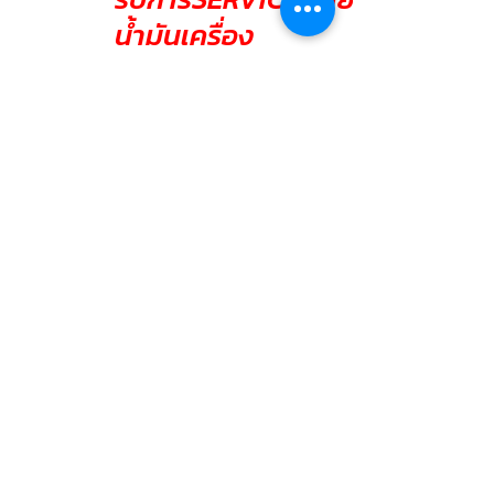
น้ำมันเครื่อง
ADMIN BRAKE-D
10 พ.ย. 2566
ยาว 1 นาที
MERCEDES BENZ
AMG C43 เข้ารับ
การSERVICE ถ่าย
น้ำมันเครื่อง
ADMIN BRAKE-D
10 พ.ย. 2566
ยาว 1 นาที
BMW SERIES5 G30.