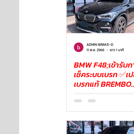
ADMIN BRAKE-D
11 พ.ย. 2566
ยาว 1 นาที
BMW F48;เข้ารับ
เช็คระบบเบรก ✅เปลี่ยนจาน
เบรกแท้ BREMBO
✅เปลี่ยนผ้าเบรก 
COTEC