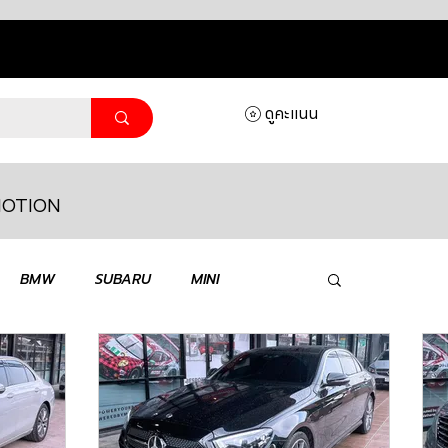
ดูคะแนน
OTION
ล็อกอิ
BMW
SUBARU
MINI
MASERATI
LAMBORGHINI
HONDA
VOLKSWAGEN
JEEP