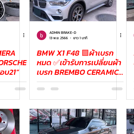
ADMIN BRAKE-D
13 พ.ย. 2566
ยาว 1 นาที
MERA
BMW X1 F48 🟩ผ้าเบรก
 PORSCHE
หมด ✅เข้ารับการเปลี่ยนผ้า
อบ21”
เบรก BREMBO CERAMIC
BRAKE