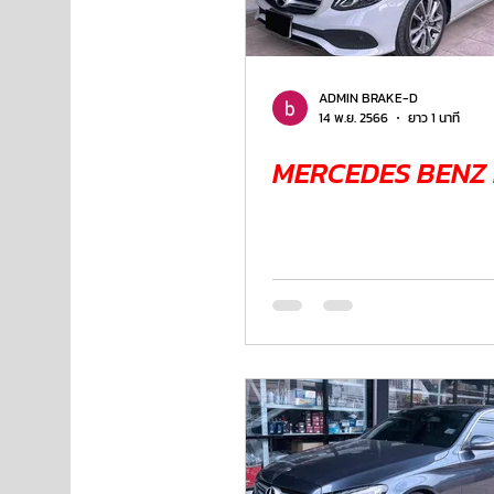
NISSAN
FORD
JAGUAR
RANGE ROV
ADMIN BRAKE-D
14 พ.ย. 2566
ยาว 1 นาที
MERCEDES BENZ 
Aston Martin