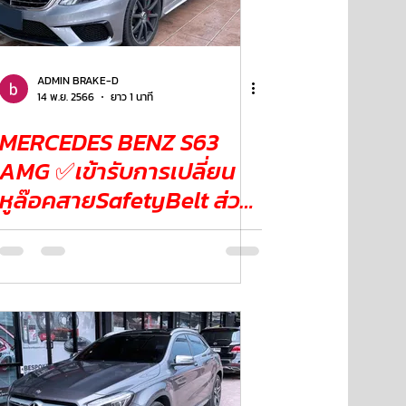
ADMIN BRAKE-D
14 พ.ย. 2566
ยาว 1 นาที
MERCEDES BENZ S63
AMG ✅เข้ารับการเปลี่ยน
หูล๊อคสายSafetyBelt ส่วน
ของเบาะหลัง