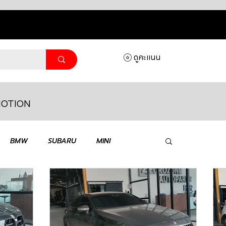
ดูคะแนน
OTION
ล็อกอิ
BMW
SUBARU
MINI
MASERATI
LAMBORGHINI
HONDA
VOLKSWAGEN
JEEP