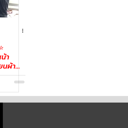
️
น้า