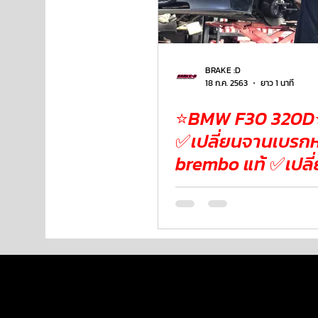
BRAKE :D
18 ก.ค. 2563
ยาว 1 นาที
⭐️BMW F30 320D⭐
✅เปลี่ยนจานเบรกห
brembo แท้ ✅เปลี่ยนผ้า
เบรกหน้า Brembo
Ceramic