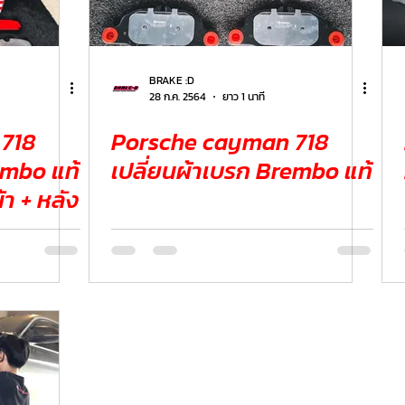
ER
FERRARI
VOLVO
BRAKE :D
28 ก.ค. 2564
ยาว 1 นาที
718
Porsche cayman 718
embo แท้
เปลี่ยนผ้าเบรก Brembo แท้
า + หลัง