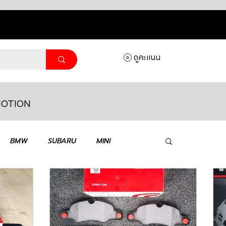
ดูคะแนน
OTION
ล็อกอิ
BMW
SUBARU
MINI
MASERATI
LAMBORGHINI
HONDA
VOLKSWAGEN
JEEP