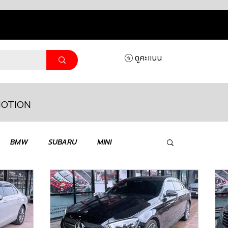
ดูคะแนน
OTION
ล็อกอิ
BMW
SUBARU
MINI
MASERATI
LAMBORGHINI
HONDA
VOLKSWAGEN
JEEP