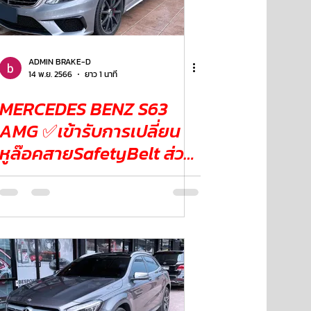
ADMIN BRAKE-D
14 พ.ย. 2566
ยาว 1 นาที
MERCEDES BENZ S63
AMG ✅เข้ารับการเปลี่ยน
หูล๊อคสายSafetyBelt ส่วน
ของเบาะหลัง