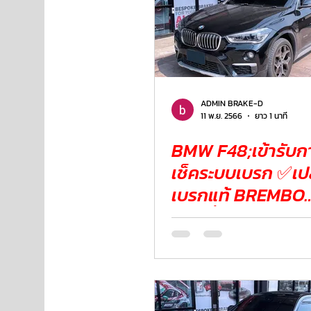
ADMIN BRAKE-D
11 พ.ย. 2566
ยาว 1 นาที
BMW F48;เข้ารับ
เช็คระบบเบรก ✅เปลี่ยนจาน
เบรกแท้ BREMBO
✅เปลี่ยนผ้าเบรก 
COTEC