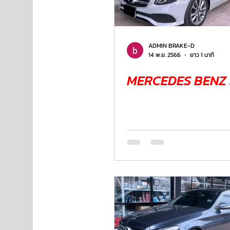
NISSAN
FORD
JAGUAR
RANGE ROV
ADMIN BRAKE-D
14 พ.ย. 2566
ยาว 1 นาที
MERCEDES BENZ 
Aston Martin