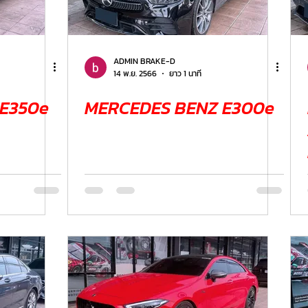
ER
FERRARI
VOLVO
ADMIN BRAKE-D
14 พ.ย. 2566
ยาว 1 นาที
E350e
MERCEDES BENZ E300e