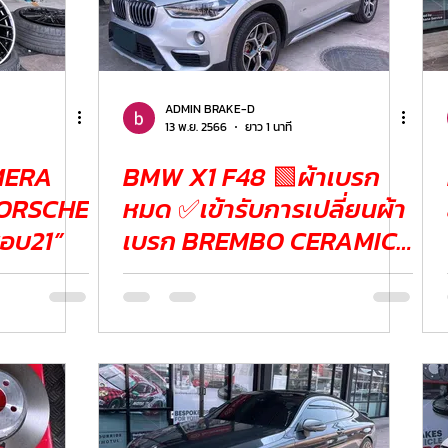
ADMIN BRAKE-D
13 พ.ย. 2566
ยาว 1 นาที
MERA
BMW X1 F48 🟩ผ้าเบรก
 PORSCHE
หมด ✅เข้ารับการเปลี่ยนผ้า
อบ21”
เบรก BREMBO CERAMIC
BRAKE