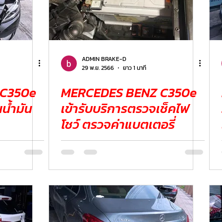
ADMIN BRAKE-D
29 พ.ย. 2566
ยาว 1 นาที
 C350e
MERCEDES BENZ C350e
นน้ำมัน
เข้ารับบริการตรวจเช็คไฟ
โชว์ ตรวจค่าแบตเตอรี่