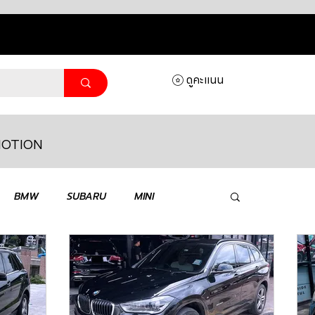
ดูคะแนน
OTION
ล็อกอิ
BMW
SUBARU
MINI
MASERATI
LAMBORGHINI
HONDA
VOLKSWAGEN
JEEP