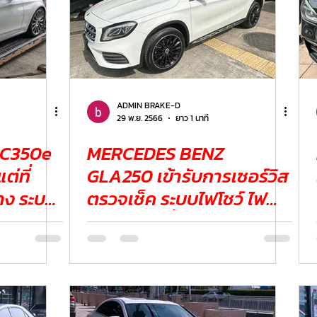
ADMIN BRAKE-D
29 พ.ย. 2566
ยาว 1 นาที
 C350e
MERCEDES BENZ
ต่ที่
GLA250 เข้ารับการเซอร์วิส
ทาง ระบบ
ตรวจเช็ค ระบบไฟโชว์ ไฟ
บแบนมา
เตือนรูปเครื่อง ไฟESP โชว์