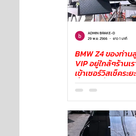
ADMIN BRAKE-D
29 พ.ย. 2566
ยาว 1 นาที
BMW Z4 ของท่านลู
VIP อยู่ใกล้ๆร้านเ
เข้าเซอร์วิสเช็คระย
น้ำมันเครื่อง