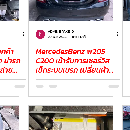
ADMIN BRAKE-D
29 พ.ย. 2566
ยาว 1 นาที
กค้า
MercedesBenz w205
รา นำรถ
C200 เข้ารับการเซอร์วิส
ะถ่าย
เช็คระบบเบรก เปลี่ยนผ้า
เบรกแท้BREMBO