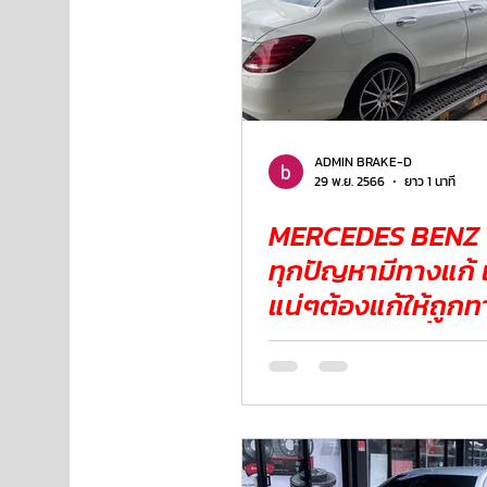
ADMIN BRAKE-D
29 พ.ย. 2566
ยาว 1 นาที
MERCEDES BENZ
ทุกปัญหามีทางแก้ แ
แน่ๆต้องแก้ให้ถูก
โช๊คถุงลมคันนี้ ยุ
เลย