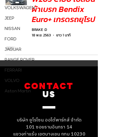
ผ้าเบรก Bendix
VOLKSWAGEN
Euro+ เกรดรถยุโรป
JEEP
NISSAN
BRAKE :D
18 พ.ย. 2563
ยาว 1 นาที
FORD
JAGUAR
RANGE ROVER
FERRARI
VOLVO
CONTACT
Aston Martin
US
บริษัท ยูโรโซน ออโต้พาร์ทส์ จำกัด
101 ซอยรามอินทรา 14
แขวงท่าแร้ง เขตบางเขน กทม 10230