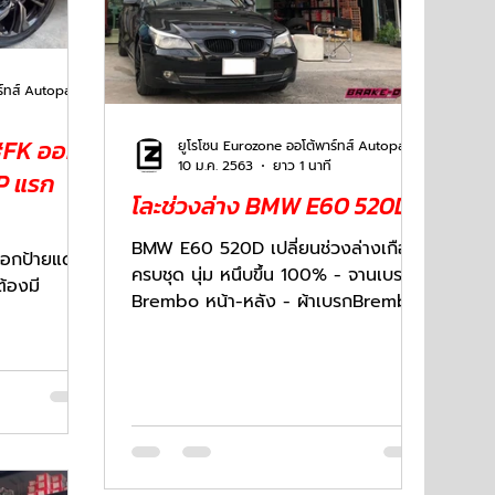
ยูโรโซน Eurozone ออโต้พาร์ทส์ Autoparts
#FK ออก
ยูโรโซน Eurozone ออโต้พาร์ทส์ Autoparts
10 ม.ค. 2563
ยาว 1 นาที
P แรก
โละช่วงล่าง BMW E60 520D
BMW E60 520D เปลี่ยนช่วงล่างเกือบ
อกป้ายแดง
ครบชุด นุ่ม หนึบขึ้น 100% - จานเบรค
้องมี
Brembo หน้า-หลัง - ผ้าเบรกBrembo
Ceramic หน้า- หลัง - โช๊ค SASCH...