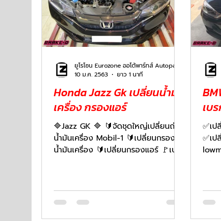
ยูโรโซน Eurozone ออโต้พาร์ทส์ Autoparts
10 ม.ค. 2563
ยาว 1 นาที
Honda Jazz Gk เปลี่ยนน้ำมัน
BMW
เครื่อง กรองแอร์
เบร
🔷Jazz GK 🔷 🔰จัดชุดใหญ่เปลี่ยนถ่าย
✅เปล
น้ำมันเครื่อง Mobil-1 🔰เปลี่ยนกรอง
✅เปล
น้ำมันเครื่อง 🔰เปลี่ยนกรองแอร์ 🚩เบรก
lowm
ดี.com 📍ริมถนน...
ถนน 
จันทร์