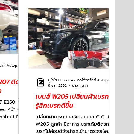
ยูโรโซน Eurozone ออโต้พาร์ทส์ Autoparts
07 ติด
ยูโรโซน Eurozone ออโต้พาร์ทส์ Autoparts
9 ธ.ค. 2562
ยาว 1 นาที
ก
เบนส์ W205 เปลี่ยนผ้าเบรก
 E250 🔰
รู้สึกเบรกดีขึ้น
ec หน้า -
embo แท้
เปลี่ยนผ้าเบรก เมอซิเดสเบนส์ C CLASS
ก 🚩เบรก
W205 ลูกค้า มีอาการเบรกเดิมติดรถ
เบรกไม่ค่อยดีจึงนำรถเข้ามาตรวจเช็ค