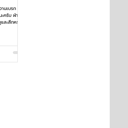
ก จานเบรก
ะครับ ผ้า
ุและสึกหรอ