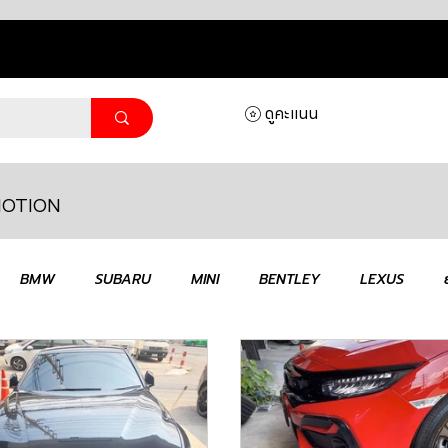
ดูคะแนน
OTION
BMW
SUBARU
MINI
BENTLEY
LEXUS
 R35
MAHLE
MAZDA
TOYOTA
HONDA
V
ANGE ROVER
FERRARI
VOLVO
Aston Martin