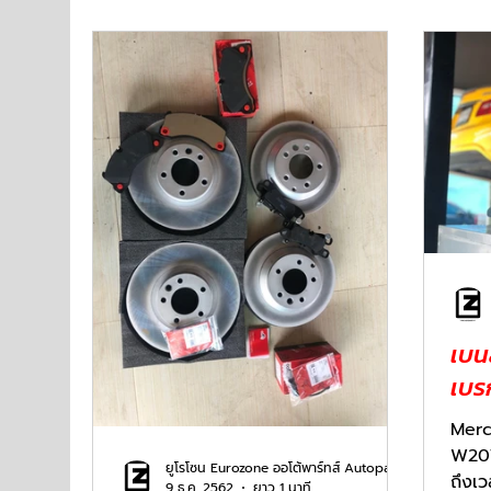
เบนส
เบร
Mer
W207 ร
ยูโรโซน Eurozone ออโต้พาร์ทส์ Autoparts
ถึงเว
9 ธ.ค. 2562
ยาว 1 นาที