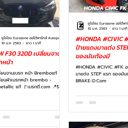
10 ม.ค. 2563
ยาว 1 นาที
#HONDA #CIVIC 
ยูโรโซน Eurozone ออโต้พาร์ทส์ Autoparts
10 ม.ค. 2563
ยาว 1 นาที
ป้ายแดงมาแต่ง STE
 F30 320D เปลี่ยนจาน
ของมันต้องมี
กหน้า
#HONDA #CIVIC #FK อ
ี่ยนจานเบรก หน้า Bremboแท้
มาแต่ง STEP แรก ของมันต
ี่ยนผ้าเบรกหน้า brembo -
BRAKE-D.Com
etallic แท้ 🚩เบรกดี.com 📍ริม
แยกสุทธิสาร-วิภาวดีรังสิต ⏰เปิด
 -...