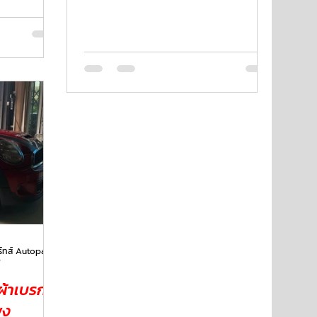
ทางเราจึงเช็คจานเบรกให้ด้วย เบรก
ยูโรโซน Eurozone ออโต้พาร์ทส์ Autoparts
ี
ผ้าเบรก
พง