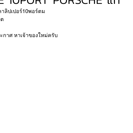
คาลิปเปอร์10พอร์ตม
์ต 
VER
FERRARI
VOLVO
ระกาศ หาเจ้าของใหม่ครับ