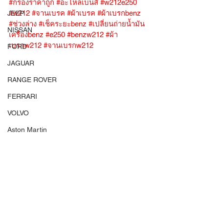
#กรองราคาถูก
#อะไหล่เบนส์
#w212e250
#w212
#จานเบรค
#ผ้าเบรค
#ผ้าเบรกbenz
JEEP
#ช่วงล่าง
#เช็คระยะbenz
#เปลี่ยนถ่ายน้ำมัน
NISSAN
เครื่องbenz
#e250
#benzw212
#ผ้า
เบรกw212
#จานเบรกw212
FORD
JAGUAR
RANGE ROVER
FERRARI
VOLVO
Aston Martin