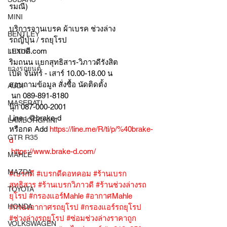
รมณี) 
MINI
บริการจานเบรค ผ้าเบรค ช่วงล่าง
BENTLEY
รถญี่ปุ่น / รถยุโรป
เบรกดี.com
LEXUS
ริมถนน แยกสุทธิสาร-วิภาวดีรังสิต
ยางรถยนต์
เปิด จันทร์ - เสาร์ 10.00-18.00 น
สอบถามข้อมูล สั่งซื้อ นัดติดตั้ง
AUDI
 นก 089-891-8180
MASERATI
นุ๊ก 087-000-2001
Line : @brake-d
LAMBORGHINI
หรือกด Add 
https://line.me/R/ti/p/%40brake-
GTR R35
d
https://www.brake-d.com/
MAHLE
MAZDA
#เบรกดี
#เบรกดีดอทคอม
#ร้านเบรก
สุทธิสาร
#ร้านเบรกวิภาวดี
#ร้านช่วงล่างรถ
TOYOTA
ยุโรป
#กรองแอร์Mahle
#อากาศMahle
HONDA
#กรองอากาศรถยุโรป
#กรองแอร์รถยุโรป
#ช่วงล่างรถยุโรป
#ซ่อมช่วงล่างราคาถูก
VOLKSWAGEN