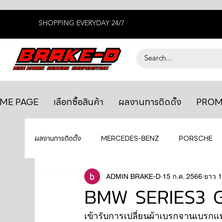
SHOPPING EVERYDAY 24/7
ME PAGE
เลือกซื้อสินค้า
ผลงานการติดตั้ง
PROM
ผลงานการติดตั้ง
MERCEDES-BENZ
PORSCHE
BENTLEY
LEXUS
ADMIN BRAKE-D
ยางรถยนต์
15 ก.ค. 2566
AUDI
ยาว 1
BMW SERIES3 
เข้ารับการเปลี่ยนผ้าเบรกจานเบร
GTR R35
MAHLE
MAZDA
TOYOTA