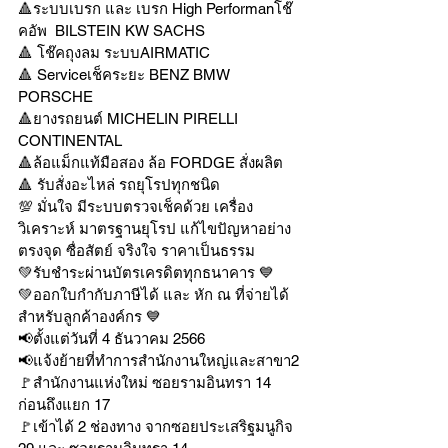
🔺ระบบเบรก และ เบรก High Performanโช๊
คอัพ  BILSTEIN KW SACHS
🔺 โช๊คถุงลม ระบบAIRMATIC
🔺 Serviceเช็คระยะ BENZ BMW 
PORSCHE
🔺ยางรถยนต์ MICHELIN PIRELLI 
CONTINENTAL
🔺ล้อแม็กแท้มือสอง ล้อ FORDGE สั่งผลิต
🔺 รับสั่งอะไหล่ รถยุโรปทุกชนิด
💯 มั่นใจ มีระบบตรวจเช็คด้วย เครื่อง
วิเคราะห์ มาตรฐานยุโรป แก้ไขปัญหาอย่าง
ตรงจุด ซื่อสัตย์ จริงใจ ราคาเป็นธรรม
💚รับชำระผ่านบัตรเครดิตทุกธนาคาร 💙
💚ออกใบกำกับภาษีได้ และ หัก ณ ที่จ่ายได้
สำหรับลูกค้าองค์กร 💙
📢ตั้งแต่วันที่ 4 ธันวาคม 2566
📢แจ้งย้ายที่ทำการสำนักงานใหญ่และสาขา2
🚩สำนักงานแห่งใหม่ ซอยรามอินทรา 14 
ก่อนถึงแยก 17
🚩เข้าได้ 2 ช่องทาง จากซอยประเสริฐมนูกิจ 