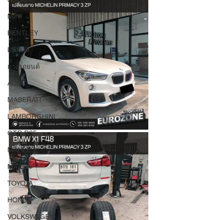
MINI
BENTLEY
LEXUS
ยางรถยนต์
AUDI
MASERATI
LAMBORGHINI
GTR R35
MAHLE
MAZDA
TOYOTA
HONDA
VOLKSWAGEN