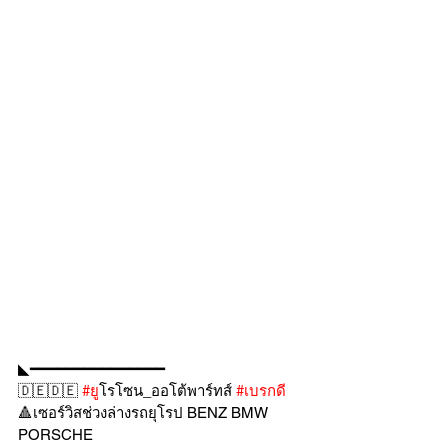
◣━━━━━━━━━━━━━━━
🇩🇪🇩🇪 
#ย
ูโรโซน_ออโต้พาร์ทส์ 
#เบรกด
🔺เซอร์วิสช่วงล่างรถยุโรป BENZ BMW 
PORSCHE