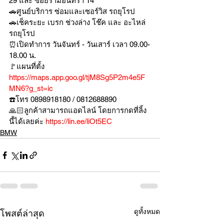
29 และ ซอยรามอินทรา 14
🚗ศูนย์บริการ ซ่อมและเซอร์วิส รถยุโรป
🚗เช็คระยะ เบรก ช่วงล่าง โช๊ค และ อะไหล่
รถยุโรป
⏰เปิดทำการ วันจันทร์ - วันเสาร์ เวลา 09.00-
18.00 น.
🚩แผนที่ตั้ง 
https://maps.app.goo.gl/tjM8Sg5P2m4e5F
MN6?g_st=ic
☎️โทร 0898918180 / 0812688890
🙏🏻ลูกค้าสามารถแอดไลน์ โดยการกดที่ลิ้ง
นี้ได้เลยค่ะ 
https://lin.ee/liOt5EC
BMW
ดูทั้งหมด
โพสต์ล่าสุด