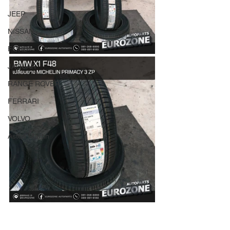
JEEP
NISSAN
FORD
JAGUAR
RANGE ROVER
FERRARI
VOLVO
Aston Martin