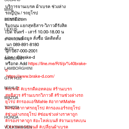
บริการจานเบรค ผ้าเบรค ช่วงล่าง
MINI
รถญี่ปุ่น / รถยุโรป
เบรกดี.com
BENTLEY
ริมถนน แยกสุทธิสาร-วิภาวดีรังสิต
LEXUS
เปิด จันทร์ - เสาร์ 10.00-18.00 น
สอบถามข้อมูล สั่งซื้อ นัดติดตั้ง
ยางรถยนต์
 นก 089-891-8180
AUDI
นุ๊ก 087-000-2001
Line : @brake-d
MASERATI
หรือกด Add 
https://line.me/R/ti/p/%40brake-
LAMBORGHINI
d
https://www.brake-d.com/
GTR R35
MAHLE
#เบรกดี
#เบรกดีดอทคอม
#ร้านเบรก
สุทธิสาร
#ร้านเบรกวิภาวดี
#ร้านช่วงล่างรถ
MAZDA
ยุโรป
#กรองแอร์Mahle
#อากาศMahle
TOYOTA
#กรองอากาศรถยุโรป
#กรองแอร์รถยุโรป
#ช่วงล่างรถยุโรป
#ซ่อมช่วงล่างราคาถูก
HONDA
#กรองราคาถูก
#อะไหล่เบนส์
#จานเบรคเบน
ส์
#จานเบรกเบนส์
#เปลี่ยนผ้าเบรค
VOLKSWAGEN