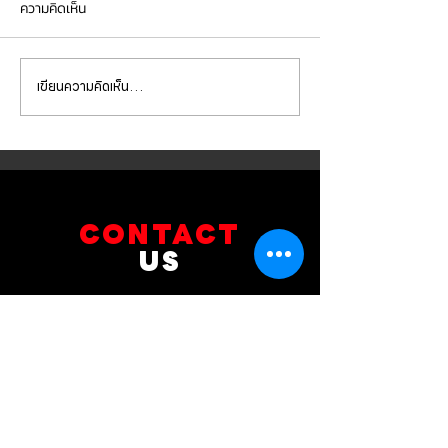
ความคิดเห็น
เขียนความคิดเห็น…
Mercedes Benz C200 เข้า
Mercedes Benz E
รับบริการเซอร์วิสเปลี่ยนถ่าย
รับบริการเปลี่ยนจ
น้ำมันเกียร์
เบรกหน้า พร้อมเซ็
CONTACT
US
บริษัท ยูโรโซน ออโต้พาร์ทส์ จำกัด
101 ซอยรามอินทรา 14
แขวงท่าแร้ง เขตบางเขน กทม 10230
089-891-8180