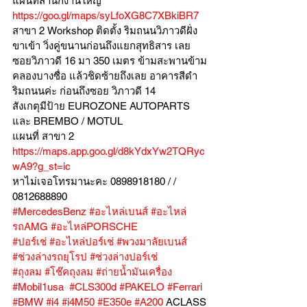
แผนที่สำนักงานใหญ่ 
https://goo.gl/maps/syLfoXG8C7XBkiBR7
สาขา 2 Workshop ติดตั้ง ริมถนนวิภาวดีฝั่ง
ขาเข้า วิ่งคู่ขนานก่อนถึงแยกสุทธิสาร เลย
ซอยวิภาวดี 16 มา 350 เมตร ข้ามสะพานข้าม
คลองบางซื่อ แล้วชิดซ้ายถึงเลย อาคารสีดำ
ริมถนนค่ะ ก่อนถึงซอย วิภาวดี 14
สังเกตุมีป้าย EUROZONE AUTOPARTS 
และ BREMBO / MOTUL
แผนที่ สาขา 2 
https://maps.app.goo.gl/d8kYdxYw2TQRyc
wA9?g_st=ic
หาไม่เจอโทรมานะคะ 0898918180 / /  
0812688890
#MercedesBenz
#อะไหล่เบนส์
#อะไหล่
รถAMG
#อะไหล่PORSCHE
#ปอร์เช่
#อะไหล่ปอร์เช่
#พวงมาลัยเบนส์
#ช่วงล่างรถยุโรป
#ช่วงล่างปอร์เช่
#ถุงลม
#โช๊คถุงลม
#ถ่ายน้ำมันเครื่อง
#Mobil1usa
#CLS300d
#PAKELO
#Ferrari
#BMW
#i4
#i4M50
#E350e
#A200
 ACLASS