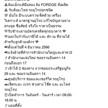
🔺ล้อแม็กแท้มือสอง ล้อ FORDGE สั่งผลิต
🔺 รับสั่งอะไหล่ รถยุโรปทุกชนิด
💯 มั่นใจ มีระบบตรวจเช็คด้วย เครื่อง
วิเคราะห์ มาตรฐานยุโรป แก้ไขปัญหาอย่าง
ตรงจุด ซื่อสัตย์ จริงใจ ราคาเป็นธรรม
💚รับชำระผ่านบัตรเครดิตทุกธนาคาร 💙
💚ออกใบกำกับภาษีได้ และ หัก ณ ที่จ่ายได้
สำหรับลูกค้าองค์กร 💙
📢ตั้งแต่วันที่ 4 ธันวาคม 2566
📢แจ้งย้ายที่ทำการสำนักงานใหญ่และสาขา2
🚩สำนักงานแห่งใหม่ ซอยรามอินทรา 14 
ก่อนถึงแยก 17
🚩เข้าได้ 2 ช่องทาง จากซอยประเสริฐมนูกิจ 
29 และ ซอยรามอินทรา 14
🚗ศูนย์บริการ ซ่อมและเซอร์วิส รถยุโรป
🚗เช็คระยะ เบรก ช่วงล่าง โช๊ค และ อะไหล่
รถยุโรป
⏰เปิดทำการ วันจันทร์ - วันเสาร์ เวลา 09.00-
18.00 น.
🚩แผนที่ตั้ง 