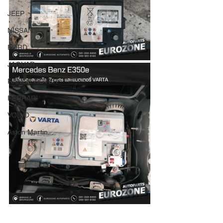
JEEP
NISSAN
FORD
JAGUAR
RANGE ROVER
FERRARI
VOLVO
Aston Martin