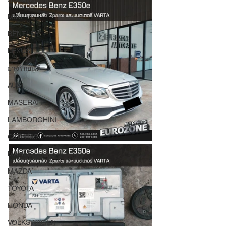
MINI
BENTLEY
LEXUS
ยางรถยนต์
AUDI
MASERATI
LAMBORGHINI
GTR R35
MAHLE
MAZDA
TOYOTA
HONDA
VOLKSWAGEN