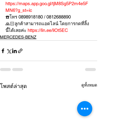
https://maps.app.goo.gl/tjM8Sg5P2m4e5F
MN6?g_st=ic
☎️โทร 0898918180 / 0812688890
🙏🏻ลูกค้าสามารถแอดไลน์ โดยการกดที่ลิ้ง
นี้ได้เลยค่ะ 
https://lin.ee/liOt5EC
MERCEDES-BENZ
ดูทั้งหมด
โพสต์ล่าสุด