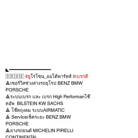
◣━━━━━━━━━━━━━━━
🇩🇪🇩🇪 
#ย
ูโรโซน_ออโต้พาร์ทส์ 
#เบรกด
🔺เซอร์วิสช่วงล่างรถยุโรป BENZ BMW 
PORSCHE
🔺ระบบเบรก และ เบรก High Performanโช๊
คอัพ  BILSTEIN KW SACHS
🔺 โช๊คถุงลม ระบบAIRMATIC
🔺 Serviceเช็คระยะ BENZ BMW 
PORSCHE
🔺ยางรถยนต์ MICHELIN PIRELLI 
CONTINENTAL