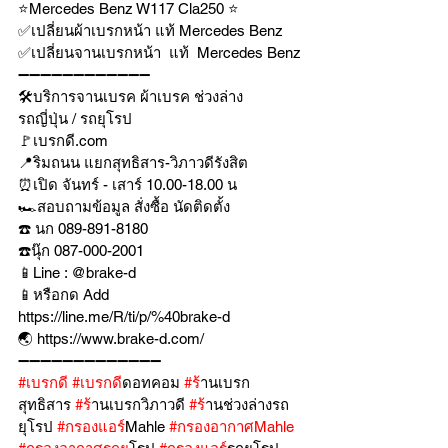
⭐️Mercedes Benz W117 Cla250 ⭐️ 
✅เปลี่ยนผ้าเบรกหน้า แท้ Mercedes Benz
✅เปลี่ยนจานเบรกหน้า  แท้  Mercedes Benz
➖➖➖➖➖➖➖➖➖➖➖➖
🛠บริการจานเบรค ผ้าเบรค ช่วงล่าง
รถญี่ปุ่น / รถยุโรป
🚩เบรกดี.com
📍ริมถนน แยกสุทธิสาร-วิภาวดีรังสิต
⏰เปิด จันทร์ - เสาร์ 10.00-18.00 น
🏎สอบถามข้อมูล สั่งซื้อ นัดติดตั้ง
☎️ นก 089-891-8180
☎️นุ๊ก 087-000-2001
📱Line : @brake-d
📱หรือกด Add 
https://line.me/R/ti/p/%40brake-d
🌏 https://www.brake-d.com/
➖➖➖➖➖➖➖➖➖➖➖➖➖
#เบรกด
ี 
#เบรกด
ีดอทคอม 
#ร
้านเบรก
สุทธิสาร 
#ร
้านเบรกวิภาวดี 
#ร
้านช่วงล่างรถ
ยุโรป 
#กรองแอร
์Mahle 
#กรองอากาศMahle