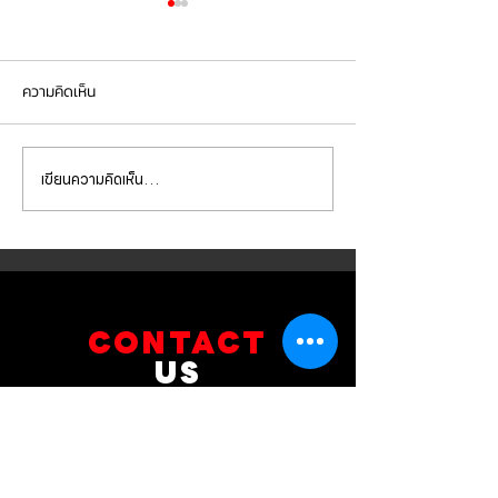
ความคิดเห็น
เขียนความคิดเห็น…
Mercedes Benz E350e เข้า
Mercedes Benz C
รับบริการเปลี่ยนจานเบรก ผ้า
รับบริการเปลี่ยนแบ
เบรกหน้า พร้อมเซ็นเซอร์
สำรอง
CONTACT
US
บริษัท ยูโรโซน ออโต้พาร์ทส์ จำกัด
101 ซอยรามอินทรา 14