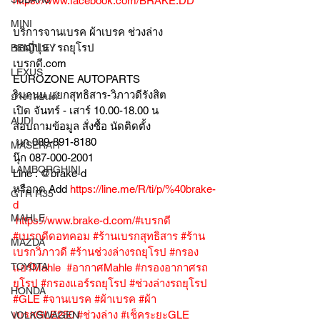
https://www.facebook.com/BRAKE.DD
MINI
บริการจานเบรค ผ้าเบรค ช่วงล่าง
รถญี่ปุ่น / รถยุโรป
BENTLEY
เบรกดี.com
LEXUS
EUROZONE AUTOPARTS
ริมถนน แยกสุทธิสาร-วิภาวดีรังสิต
ยางรถยนต์
เปิด จันทร์ - เสาร์ 10.00-18.00 น
AUDI
สอบถามข้อมูล สั่งซื้อ นัดติดตั้ง
 นก 089-891-8180
MASERATI
นุ๊ก 087-000-2001
LAMBORGHINI
Line : @brake-d
หรือกด Add 
https://line.me/R/ti/p/%40brake-
GTR R35
d
MAHLE
https://www.brake-d.com/#เบรกดี
#เบรกดีดอทคอม
#ร้านเบรกสุทธิสาร
#ร้าน
MAZDA
เบรกวิภาวดี
#ร้านช่วงล่างรถยุโรป
#กรอง
TOYOTA
แอร์Mahle
#อากาศMahle
#กรองอากาศรถ
ยุโรป
#กรองแอร์รถยุโรป
#ช่วงล่างรถยุโรป
HONDA
#GLE
#จานเบรค
#ผ้าเบรค
#ผ้า
เบรกGLE250
#ช่วงล่าง
#เช็คระยะGLE
VOLKSWAGEN