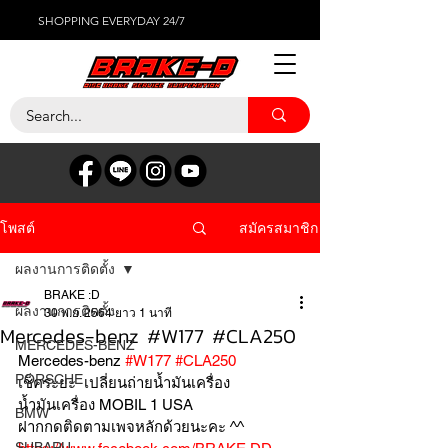
SHOPPING EVERYDAY 24/7
สมัครสมาชิก
โพสต์
ผลงานการติดตั้ง
BRAKE :D
ผลงานการติดตั้ง
30 พ.ย. 2564
ยาว 1 นาที
Mercedes-benz #W177 #CLA250
MERCEDES-BENZ
Mercedes-benz 
#W177
#CLA250
PORSCHE
เช็คระยะ  เปลี่ยนถ่ายน้ำมันเครื่อง 
น้ำมันเครื่อง MOBIL 1 USA 
BMW
ฝากกดติดตามเพจหลักด้วยนะคะ ^^
SUBARU