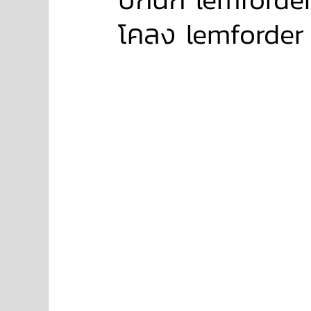
โคลง lemforder
NISSAN
FORD
JAGUAR
RANGE RO
Aston Martin