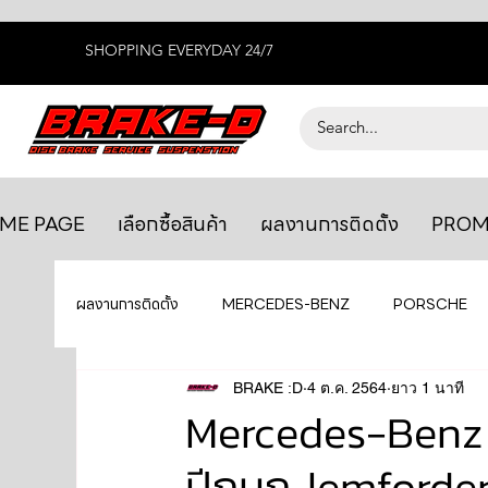
SHOPPING EVERYDAY 24/7
ME PAGE
เลือกซื้อสินค้า
ผลงานการติดตั้ง
PROM
ผลงานการติดตั้ง
MERCEDES-BENZ
PORSCHE
BENTLEY
LEXUS
BRAKE :D
4 ต.ค. 2564
ยางรถยนต์
ยาว 1 นาที
AUDI
Mercedes-Benz
ปีกนก lemforder
GTR R35
MAHLE
MAZDA
TOYOTA