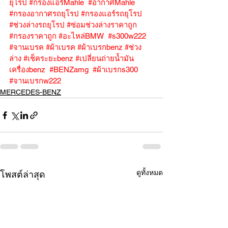
ยุโรป
#กรองแอร์Mahle
#อากาศMahle
#กรองอากาศรถยุโรป
#กรองแอร์รถยุโรป
#ช่วงล่างรถยุโรป
#ซ่อมช่วงล่างราคาถูก
#กรองราคาถูก
#อะไหล่BMW
#s300w222
#จานเบรค
#ผ้าเบรค
#ผ้าเบรกbenz
#ช่วง
ล่าง
#เช็คระยะbenz
#เปลี่ยนถ่ายน้ำมัน
เครื่องbenz
#BENZamg
#ผ้าเบรกs300
#จานเบรกw222
MERCEDES-BENZ
ดูทั้งหมด
โพสต์ล่าสุด