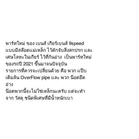
พาร์ทใหม่ ของ เบนส์ เกียร์เบนส์ 9speed 
แบบมีสล๊อตแม่เหล็ก ไว้ดักจับสิ่งสกปรก และ
เศษโลหะในเกียร์ ไว้ที่ก้นอ่าง  เป็นพาร์ทใหม่
ของรถปี 2021 ขึ้นมาจนปัจจุบัน 
รายการที่ควรจะเปลี่ยนด้วย คือ พวก แป๊บ
เติมล้น OverFlow pipe และ พวก น๊อตยึด
อ่าง 
น๊อตพวกนี้จะไม่ใช่เหล็กนะครับ แต่จะทำ
จาก วัสดุ ชนิดพิเศษที่มีน้ำหนักเบา