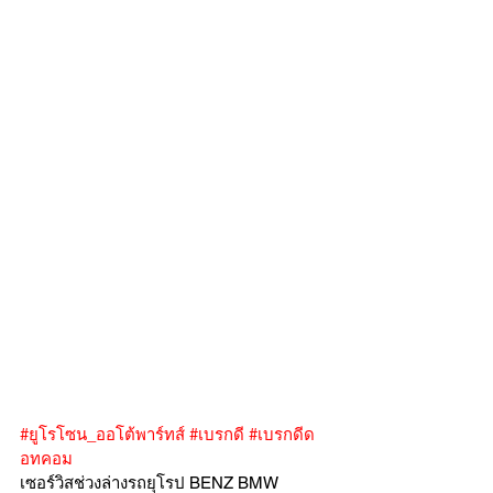
#ยูโรโซน_ออโต้พาร์ทส์
#เบรกดี
#เบรกดีด
อทคอม
เซอร์วิสช่วงล่างรถยุโรป BENZ BMW 