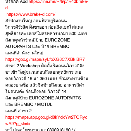
หรือกด Add 
https://line.me/R/ti/p/%40brake-
d
https://www.brake-d.com/
สำนักงานใหญ่ ออฟฟิศอยู่ริมถนน
วิภาวดีรังสิต ฝั่งขาออก ก่อนถึงแยกไฟแดง
สุทธิสารค่ะ เลยสโมสรทหารบกมา 500 เมตร
สังเกตุหน้าร้านมีป้าย EUROZONE 
AUTOPARTS และ ป้าย BREMBO 
แผนที่สำนักงานใหญ่ 
https://goo.gl/maps/syLfoXG8C7XBkiBR7
สาขา 2 Workshop ติดตั้ง ริมถนนวิภาวดีฝั่ง
ขาเข้า วิ่งคู่ขนานก่อนถึงแยกสุทธิสาร เลย
ซอยวิภาวดี 16 มา 350 เมตร ข้ามสะพานข้าม
คลองบางซื่อ แล้วชิดซ้ายถึงเลย อาคารสีดำ
ริมถนนค่ะ ก่อนถึงซอย วิภาวดี 14
สังเกตุมีป้าย EUROZONE AUTOPARTS 
และ BREMBO / MOTUL
แผนที่ สาขา 2 
https://maps.app.goo.gl/d8kYdxYw2TQRyc
wA9?g_st=ic
หาไม่เจอโทรมานะคะ 0898918180 / /  