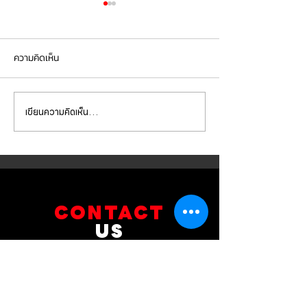
ความคิดเห็น
เขียนความคิดเห็น…
Mercedes Benz E350e เข้า
Mercedes Benz C
รับบริการเปลี่ยนจานเบรก ผ้า
รับบริการเปลี่ยนแบ
เบรกหน้า พร้อมเซ็นเซอร์
สำรอง
CONTACT
US
บริษัท ยูโรโซน ออโต้พาร์ทส์ จำกัด
101 ซอยรามอินทรา 14