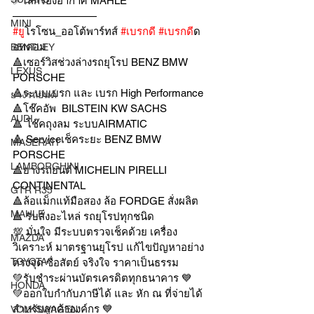
✅ไส้กรองอากาศ MAHLE
————————
MINI
#ย
ูโรโซน_ออโต้พาร์ทส์ 
#เบรกด
ี 
#เบรกด
ีด
อทคอม
BENTLEY
🔺เซอร์วิสช่วงล่างรถยุโรป BENZ BMW 
LEXUS
PORSCHE
🔺ระบบเบรก และ เบรก High Performance
ยางรถยนต์
🔺โช๊คอัพ  BILSTEIN KW SACHS
AUDI
🔺 โช๊คถุงลม ระบบAIRMATIC
🔺 Serviceเช็คระยะ BENZ BMW 
MASERATI
PORSCHE
LAMBORGHINI
🔺ยางรถยนต์ MICHELIN PIRELLI 
CONTINENTAL
GTR R35
🔺ล้อแม็กแท้มือสอง ล้อ FORDGE สั่งผลิต
MAHLE
🔺 รับสั่งอะไหล่ รถยุโรปทุกชนิด
💯 มั่นใจ มีระบบตรวจเช็คด้วย เครื่อง
MAZDA
วิเคราะห์ มาตรฐานยุโรป แก้ไขปัญหาอย่าง
TOYOTA
ตรงจุด ซื่อสัตย์ จริงใจ ราคาเป็นธรรม
💚รับชำระผ่านบัตรเครดิตทุกธนาคาร 💙
HONDA
💚ออกใบกำกับภาษีได้ และ หัก ณ ที่จ่ายได้
สำหรับลูกค้าองค์กร 💙
VOLKSWAGEN