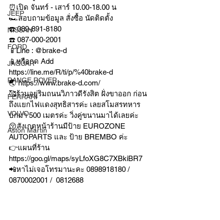
⏰เปิด จันทร์ - เสาร์ 10.00-18.00 น
JEEP
🏎สอบถามข้อมูล สั่งซื้อ นัดติดตั้ง
☎️ 089-891-8180 
NISSAN
☎️ 087-000-2001
FORD
📱Line : @brake-d
📱หรือกด Add 
JAGUAR
https://line.me/R/ti/p/%40brake-d
RANGE ROVER
🌏 https://www.brake-d.com/
🥰ร้านอยู่ริมถนนวิภาวดีรังสิต ฝั่งขาออก ก่อน
FERRARI
ถึงแยกไฟแดงสุทธิสารค่ะ เลยสโมสรทหาร
VOLVO
บกมา 500 เมตรค่ะ วิ่งคู่ขนานมาได้เลยค่ะ
😚สังเกตุหน้าร้านมีป้าย EUROZONE 
Aston Martin
AUTOPARTS และ ป้าย BREMBO ค่ะ
👉แผนที่ร้าน 
https://goo.gl/maps/syLfoXG8C7XBkiBR7
📲หาไม่เจอโทรมานะคะ 0898918180 / 
0870002001 /  0812688