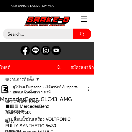
SHOPPING EVERYDAY 24/7
สมัครสมาชิก
โพสต์
ผลงานการติดตั้ง
ยูโรโซน Eurozone ออโต้พาร์ทส์ Autoparts
ผลงานการติดตั้ง
28 ก.ค. 2565
ยาว 1 นาที
MercedesBenz GLC43 AMG
MERCEDES-BENZ
⬛️🟥🟨 MercedesBenz 
PORSCHE
AMG GLC43 
✅เปลี่ยนน้ำมันเครื่อง VOLTRONIC 
BMW
FULLY SYNTHETIC 5w30 
SUBARU