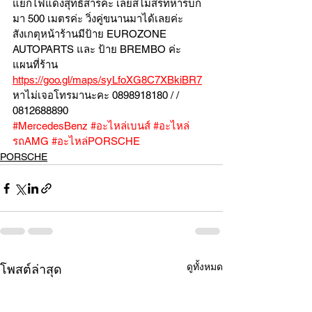
แยกไฟแดงสุทธิสารค่ะ เลยสโมสรทหารบก
มา 500 เมตรค่ะ วิ่งคู่ขนานมาได้เลยค่ะ
สังเกตุหน้าร้านมีป้าย EUROZONE 
AUTOPARTS และ ป้าย BREMBO ค่ะ
แผนที่ร้าน 
https://goo.gl/maps/syLfoXG8C7XBkiBR7
หาไม่เจอโทรมานะคะ 0898918180 / /  
0812688890
#MercedesBenz
#อะไหล่เบนส์
#อะไหล่
รถAMG
#อะไหล่PORSCHE
PORSCHE
ดูทั้งหมด
โพสต์ล่าสุด