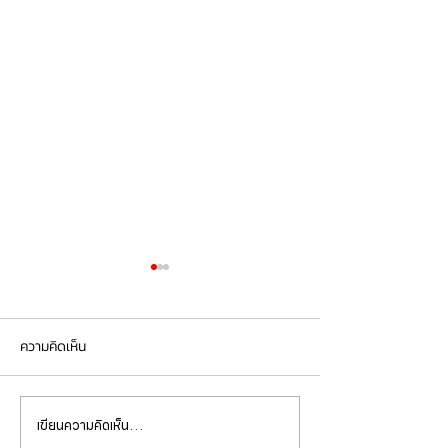
ความคิดเห็น
เขียนความคิดเห็น…
PORSCHE CAYENNE 958.2
Cayenne S hybr