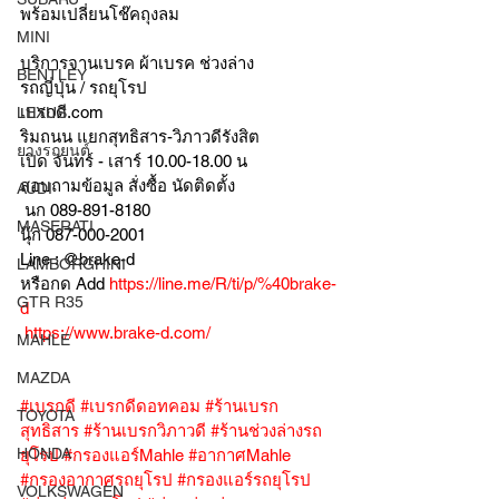
พร้อมเปลี่ยนโช๊คถุงลม 
MINI
บริการจานเบรค ผ้าเบรค ช่วงล่าง
BENTLEY
รถญี่ปุ่น / รถยุโรป
เบรกดี.com
LEXUS
ริมถนน แยกสุทธิสาร-วิภาวดีรังสิต
ยางรถยนต์
เปิด จันทร์ - เสาร์ 10.00-18.00 น
สอบถามข้อมูล สั่งซื้อ นัดติดตั้ง
AUDI
 นก 089-891-8180
MASERATI
นุ๊ก 087-000-2001
Line : @brake-d
LAMBORGHINI
หรือกด Add 
https://line.me/R/ti/p/%40brake-
GTR R35
d
https://www.brake-d.com/
MAHLE
MAZDA
#เบรกดี
#เบรกดีดอทคอม
#ร้านเบรก
TOYOTA
สุทธิสาร
#ร้านเบรกวิภาวดี
#ร้านช่วงล่างรถ
HONDA
ยุโรป
#กรองแอร์Mahle
#อากาศMahle
#กรองอากาศรถยุโรป
#กรองแอร์รถยุโรป
VOLKSWAGEN