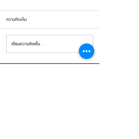
ความคิดเห็น
เขียนความคิดเห็น…
PORSCHE CAYENNE 958.2
Cayenne S hybr
เปลี่ยนยางขอบไฟหน้า
เข้ารับการเปลี่ยน
หน้า-หลังbrembo
CONTACT
US
บริษัท ยูโรโซน ออโต้พาร์ทส์ จำกัด
101 ซอยรามอินทรา 14
แขวงท่าแร้ง เขตบางเขน กทม 10230