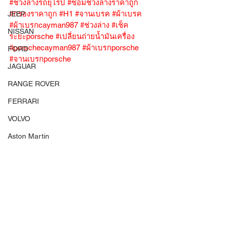
#ช่วงล่างรถยุโรป
#ซ่อมช่วงล่างราคาถูก
#กรองราคาถูก
#H1
#จานเบรค
#ผ้าเบรค
JEEP
#ผ้าเบรกcayman987
#ช่วงล่าง
#เช็ค
NISSAN
ระยะporsche
#เปลี่ยนถ่ายน้ำมันเครื่อง
#porschecayman987
#ผ้าเบรกporsche
FORD
#จานเบรกporsche
JAGUAR
RANGE ROVER
FERRARI
VOLVO
Aston Martin