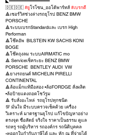
◣━━━━━━━━━━━━━━━
🇩🇪🇩🇪 
#ย
ูโรโซน_ออโต้พาร์ทส์ 
#เบรกด
🔺เซอร์วิสช่วงล่างรถยุโรป BENZ BMW 
PORSCHE
🔺ระบบเบรกStandardและ เบรก High 
Performan
🔺โช๊คอัพ  BILSTEIN KW SACHS KONI  
BOGE 
🔺โช๊คถุงลม ระบบAIRMATIC mo
🔺 Serviceเช็คระยะ BENZ BMW 
PORSCHE  BENTLEY AUDI  VW 
🔺ยางรถยนต์ MICHELIN PIRELLI 
CONTINENTAL
🔺ล้อแม็กแท้มือสอง ▪️ล้อFORDGE สั่งผลิต 
▪️ล้อป้ายแดงถอดโชว์รูม
🔺 รับสั่งอะไหล่  รถยุโรปทุกชนิด
💯 มั่นใจ มีระบบตรวจเช็คด้วย เครื่อง
วิเคราะห์ มาตรฐานยุโรป แก้ไขปัญหาอย่าง
ตรงจุด ซื่อสัตย์ จริงใจ ราคาเป็นธรรม ดูแล
รถหรู รถผู้บริหาร รถองค์กร รถนิติบุคคล 
📣ออกใบกำกับภาษีได้ และ หัก ณ ที่จ่ายได้