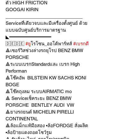
ตัว HIGH FRICTION 
GOOGAI KIRIN 
_______________________________
Serviceที่เดียวจบและมีเครื่องตั้งศูนย์ ด้วย
แบบฉบับศูนย์บริการมาตรฐาน
◣━━━━━━━━━━━━━━━
🇩🇪🇩🇪 
#ย
ูโรโซน_ออโต้พาร์ทส์ 
#เบรกด
🔺เซอร์วิสช่วงล่างรถยุโรป BENZ BMW 
PORSCHE
🔺ระบบเบรกStandardและ เบรก High 
Performan
🔺โช๊คอัพ  BILSTEIN KW SACHS KONI  
BOGE 
🔺โช๊คถุงลม ระบบAIRMATIC mo
🔺 Serviceเช็คระยะ BENZ BMW 
PORSCHE  BENTLEY AUDI  VW 
🔺ยางรถยนต์ MICHELIN PIRELLI 
CONTINENTAL
🔺ล้อแม็กแท้มือสอง ▪️ล้อFORDGE สั่งผลิต 
▪️ล้อป้ายแดงถอดโชว์รูม