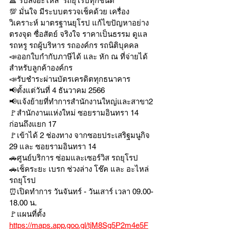
🔺 รับสั่งอะไหล่  รถยุโรปทุกชนิด
💯 มั่นใจ มีระบบตรวจเช็คด้วย เครื่อง
วิเคราะห์ มาตรฐานยุโรป แก้ไขปัญหาอย่าง
ตรงจุด ซื่อสัตย์ จริงใจ ราคาเป็นธรรม ดูแล
รถหรู รถผู้บริหาร รถองค์กร รถนิติบุคคล 
📣ออกใบกำกับภาษีได้ และ หัก ณ ที่จ่ายได้
สำหรับลูกค้าองค์กร 
📣รับชำระผ่านบัตรเครดิตทุกธนาคาร 
📢ตั้งแต่วันที่ 4 ธันวาคม 2566
📢แจ้งย้ายที่ทำการสำนักงานใหญ่และสาขา2
🚩สำนักงานแห่งใหม่ ซอยรามอินทรา 14 
ก่อนถึงแยก 17
🚩เข้าได้ 2 ช่องทาง จากซอยประเสริฐมนูกิจ 
29 และ ซอยรามอินทรา 14
🚗ศูนย์บริการ ซ่อมและเซอร์วิส รถยุโรป
🚗เช็คระยะ เบรก ช่วงล่าง โช๊ค และ อะไหล่
รถยุโรป
⏰เปิดทำการ วันจันทร์ - วันเสาร์ เวลา 09.00-
18.00 น.
🚩แผนที่ตั้ง 
https://maps.app.goo.gl/tjM8Sg5P2m4e5F