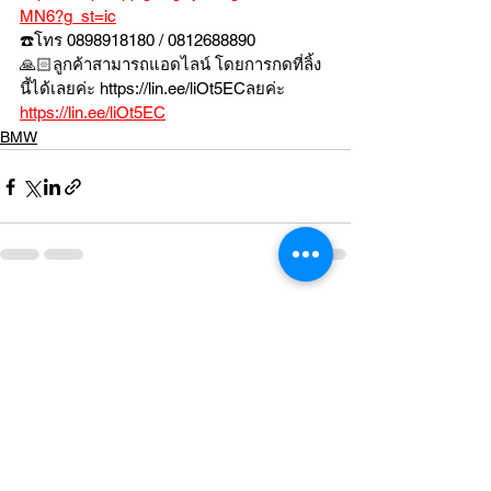
MN6?g_st=ic
☎️โทร 0898918180 / 0812688890
🙏🏻ลูกค้าสามารถแอดไลน์ โดยการกดที่ลิ้ง
นี้ได้เลยค่ะ https://lin.ee/liOt5ECลยค่ะ 
https://lin.ee/liOt5EC
BMW
ดูทั้งหมด
โพสต์ล่าสุด