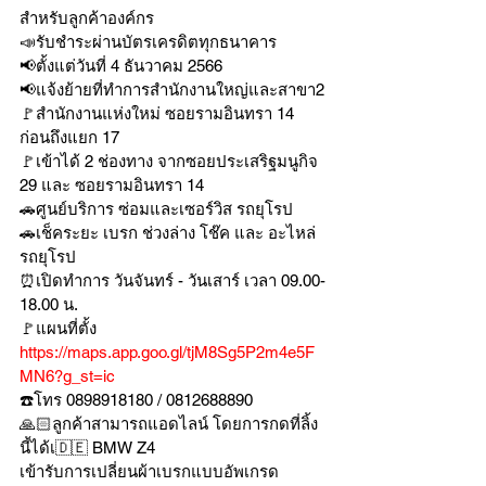
สำหรับลูกค้าองค์กร 
📣รับชำระผ่านบัตรเครดิตทุกธนาคาร 
📢ตั้งแต่วันที่ 4 ธันวาคม 2566
📢แจ้งย้ายที่ทำการสำนักงานใหญ่และสาขา2
🚩สำนักงานแห่งใหม่ ซอยรามอินทรา 14 
ก่อนถึงแยก 17
🚩เข้าได้ 2 ช่องทาง จากซอยประเสริฐมนูกิจ 
29 และ ซอยรามอินทรา 14
🚗ศูนย์บริการ ซ่อมและเซอร์วิส รถยุโรป
🚗เช็คระยะ เบรก ช่วงล่าง โช๊ค และ อะไหล่
รถยุโรป
⏰เปิดทำการ วันจันทร์ - วันเสาร์ เวลา 09.00-
18.00 น.
🚩แผนที่ตั้ง 
https://maps.app.goo.gl/tjM8Sg5P2m4e5F
MN6?g_st=ic
☎️โทร 0898918180 / 0812688890
🙏🏻ลูกค้าสามารถแอดไลน์ โดยการกดที่ลิ้ง
นี้ได้เ🇩🇪 BMW Z4 
เข้ารับการเปลี่ยนผ้าเบรกแบบอัพเกรด 