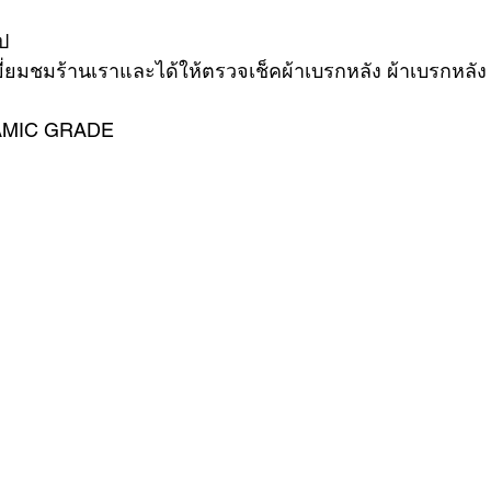
ป 
ี่ยมชมร้านเราและได้ให้ตรวจเช็คผ้าเบรกหลัง ผ้าเบรกหลัง
VER
FERRARI
VOLVO
RAMIC GRADE