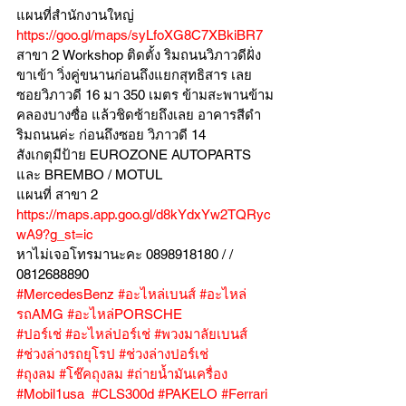
แผนที่สำนักงานใหญ่ 
https://goo.gl/maps/syLfoXG8C7XBkiBR7
สาขา 2 Workshop ติดตั้ง ริมถนนวิภาวดีฝั่ง
ขาเข้า วิ่งคู่ขนานก่อนถึงแยกสุทธิสาร เลย
ซอยวิภาวดี 16 มา 350 เมตร ข้ามสะพานข้าม
คลองบางซื่อ แล้วชิดซ้ายถึงเลย อาคารสีดำ
ริมถนนค่ะ ก่อนถึงซอย วิภาวดี 14
สังเกตุมีป้าย EUROZONE AUTOPARTS 
และ BREMBO / MOTUL
แผนที่ สาขา 2 
https://maps.app.goo.gl/d8kYdxYw2TQRyc
wA9?g_st=ic
หาไม่เจอโทรมานะคะ 0898918180 / /  
0812688890
#MercedesBenz
#อะไหล่เบนส์
#อะไหล่
รถAMG
#อะไหล่PORSCHE
#ปอร์เช่
#อะไหล่ปอร์เช่
#พวงมาลัยเบนส์
#ช่วงล่างรถยุโรป
#ช่วงล่างปอร์เช่
#ถุงลม
#โช๊คถุงลม
#ถ่ายน้ำมันเครื่อง
#Mobil1usa
#CLS300d
#PAKELO
#Ferrari