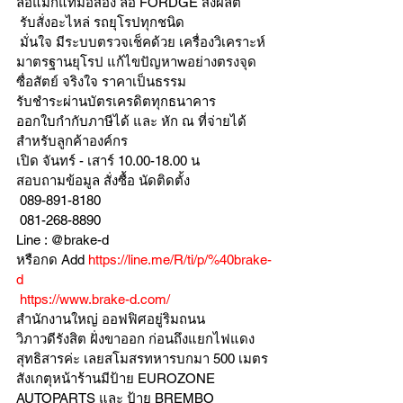
ล้อแม็กแท้มือสอง ล้อ FORDGE สั่งผลิต
 รับสั่งอะไหล่ รถยุโรปทุกชนิด
 มั่นใจ มีระบบตรวจเช็คด้วย เครื่องวิเคราะห์ 
มาตรฐานยุโรป แก้ไขปัญหาwอย่างตรงจุด 
ซื่อสัตย์ จริงใจ ราคาเป็นธรรม
รับชำระผ่านบัตรเครดิตทุกธนาคาร 
ออกใบกำกับภาษีได้ และ หัก ณ ที่จ่ายได้
สำหรับลูกค้าองค์กร 
เปิด จันทร์ - เสาร์ 10.00-18.00 น
สอบถามข้อมูล สั่งซื้อ นัดติดตั้ง
 089-891-8180 
 081-268-8890
Line : @brake-d
หรือกด Add 
https://line.me/R/ti/p/%40brake-
d
https://www.brake-d.com/
สำนักงานใหญ่ ออฟฟิศอยู่ริมถนน
วิภาวดีรังสิต ฝั่งขาออก ก่อนถึงแยกไฟแดง
สุทธิสารค่ะ เลยสโมสรทหารบกมา 500 เมตร
สังเกตุหน้าร้านมีป้าย EUROZONE 
AUTOPARTS และ ป้าย BREMBO 